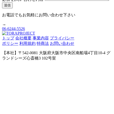
お電話でもお気軽にお問い合わせ下さい
→
06-6244-5526
トップ
会社概要
事業内容
プライバシー
ポリシー
利用規約
特商法
お問い合わせ
【本社】〒542-0081 大阪府大阪市中央区南船場4丁目10-4 グ
ランドシーズ心斎橋3 102号室
【営業事務所】〒542-0081 大阪府大阪市中央区南船場2丁目
7-14 大阪写真会館 504号室
【マレーシア支店】C- 32- 13. AGILE BUKIT BINTANG.
JLN DELIMA, OFF,
BUKIT BINTANG RD,
55100 KUALALUMPUR,
FEDERAL TERRITORY OF
KUALALUMPUR.
Agile C棟の32階の13号室