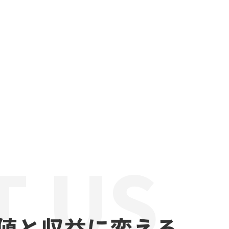
T US
値と収益に変える