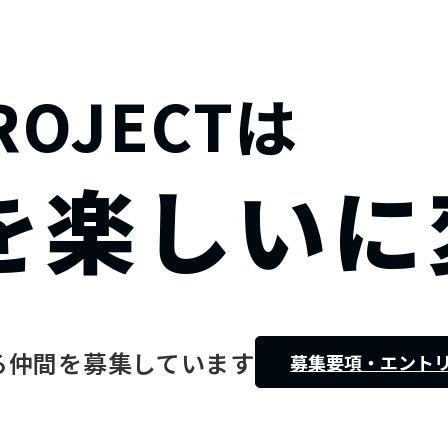
ROJECTは
泊事業
を楽しいに
民泊運用代行
清掃
（エアコンクリーニング）
特殊清掃
（ゴミ屋敷等）
民泊清掃
ホテル清掃
る仲間を募集しています
募集要項・エント