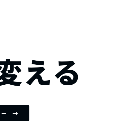
変える
リー