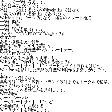
そこまで一緒に考えます。
それは本気だからです。
私は、「受注するための制作会社」ではなく、
「成長の隣にいる会社」でありたい。
Webサイトはゴールではなく、経営のスタート地点。
一緒に悩み、
一緒に挑戦し、
一緒に結果を取りにいく。
それが、TORA PROJECTの思いです。
SERVICE
あるべき姿を見つけ出し、
価値を“成果”に変える設計を。
自走を生む、伴走型デジタルパートナー。
TORA PROJECTは、
企業の“あるべき姿”を明確にし、
Webを通じて価値を可視化する会社です。
コーポレートサイト・LP・サービスサイト制作をはじめ、
WordPressを活用した戦略設計型Web制作を多数手がけていま
す。
デザインだけでなく、
集客導線・SEO・広告・ブランド設計までをトータルで構築。
作って終わりではなく、
成果が生まれる仕組みを共創します。
WEB制作
ホームページや
コーポレートサイト・LPなど
企業価値向上に貢献する
ＷＥＢサイトを制作します。