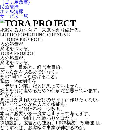
（ゴミ屋敷等）
民泊清掃
ホテル清掃
サービス一覧
挑戦する力を育て、未来を創り続ける。
LET DO SOMETHING CREATIVE
「 TORA PROJECT 」
人の熱量が、
変化をつくる。
TORA PROJECT
人の熱量が、
変化をつくる。
ユーザー目線と、経営者目線。
どちらかを取るのではなく、
その“間”に立ち続けること。
私は、Web制作を
「デザイン業」だとは思っていません。
経営を前に進めるための仕事だと思っています。
だからこそ、
見た目がきれいなだけのサイトは作りたくない。
流行っているから入れる機能も、
とりあえず付けるページ数も、
本当に必要かを一度立ち止まって考えます。
私たちは、制作して終わりではなく、
導線設計、広告との連動、LINE構築、改善運用。
どうすれば、お客様の事業が伸びるのか。