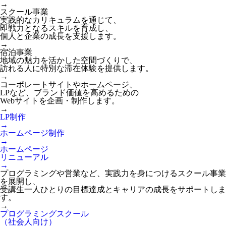
→
スクール事業
実践的なカリキュラムを通じて、
即戦力となるスキルを育成し、
個人と企業の成長を支援します。
→
宿泊事業
地域の魅力を活かした空間づくりで、
訪れる人に特別な滞在体験を提供します。
→
コーポレートサイトやホームページ、
LPなど、ブランド価値を高めるための
Webサイトを企画・制作します。
→
LP制作
→
ホームページ制作
→
ホームページ
リニューアル
→
プログラミングや営業など、実践力を身につけるスクール事業
を展開し、
受講生一人ひとりの目標達成とキャリアの成長をサポートしま
す。
→
プログラミングスクール
（社会人向け）