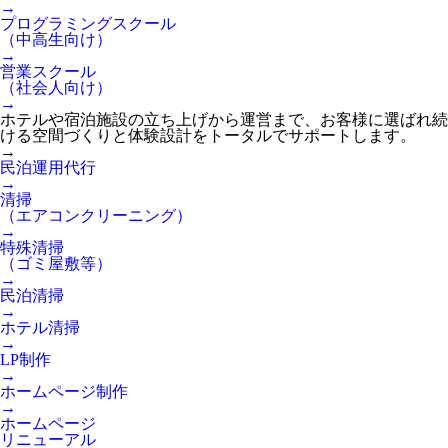
→
プログラミングスクール
（中高生向け）
→
営業スクール
（社会人向け）
→
ホテルや宿泊施設の立ち上げから運営まで、お客様に選ばれ続
ける空間づくりと体験設計をトータルでサポートします。
→
民泊運用代行
→
清掃
（エアコンクリーニング）
→
特殊清掃
（ゴミ屋敷等）
→
民泊清掃
→
ホテル清掃
→
LP制作
→
ホームページ制作
→
ホームページ
リニューアル