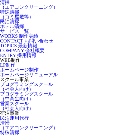
清掃
（エアコンクリーニング）
特殊清掃
（ゴミ屋敷等）
民泊清掃
ホテル清掃
サービス一覧
WORKS
制作実績
CONTACT
お問い合わせ
TOPICS
最新情報
COMPANY
会社概要
ENTRY
採用情報
WEB制作
LP制作
ホームページ制作
ホームページリニューアル
スクール事業
プログラミングスクール
（社会人向け）
プログラミングスクール
（中高生向け）
営業スクール
（社会人向け）
宿泊事業
民泊運用代行
清掃
（エアコンクリーニング）
特殊清掃