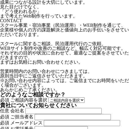
成果につながる設計を大切にしています。
見た目だけでなく、
「どう使われるか」
まで考えたWeb制作を行っています。
CONTACT
スクール事業・宿泊事業（民泊運用）・WEB制作を通じて、
企業様や個人の方の課題解決と価値向上のお手伝いをさせてい
ただいております。
スクールに関するご相談、民泊運用代行のご依頼、
WEBサイト制作や改善のご相談など、幅広く対応可能です。
それぞれの目的や状況に合わせて、最適なご提案をさせていた
だきますので、
まずはお気軽にお問い合わせください。
営業時間内のお問い合わせにつきましては、
原則当日中にご返信させていただきます。
※お問い合わせ内容によっては、ご返信までにお時間をいただ
く場合がございます。
あらかじめご了承ください。
どのようなご相談ですか？
必須
ご相談内容を選択
貴社についてお知らせください
任意
会社名
必須
ご担当者名
必須
メールアドレス
必須
お電話番号