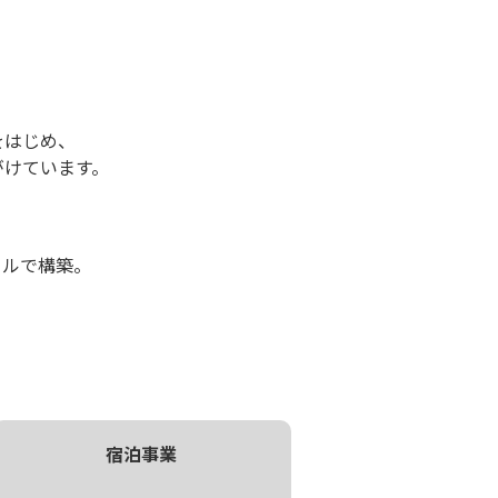
。
をはじめ、
手がけています。
タルで構築。
宿泊事業