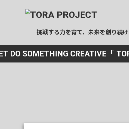
挑戦する力を育て、未来を創り続け
ール事業
宿泊事業
ET DO SOMETHING CREATIVE
「 TO
ログラミングスクール
民泊運用代行
社会人向け）
清掃
ログラミングスクール
（エアコンクリーニング）
中高生向け）
特殊清掃
業スクール
（ゴミ屋敷等）
社会人向け）
民泊清掃
ホテル清掃