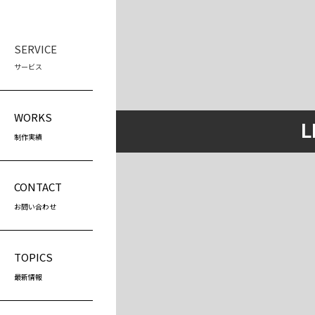
SERVICE
サービス
WEB制作
スク
WORKS
L
LP制作
プ
制作実績
（
ホームページ制作
プ
ホームページリニューアル
（
CONTACT
営
お問い合わせ
（
TOPICS
最新情報