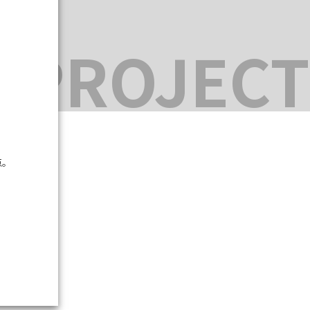
。
 PROJECT
点。