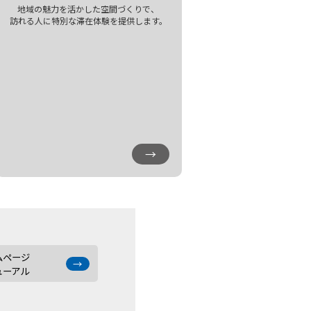
地域の魅力を活かした空間づくりで、
訪れる人に特別な滞在体験を提供します。
→
ムページ
→
ューアル