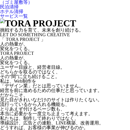
（ゴミ屋敷等）
民泊清掃
ホテル清掃
サービス一覧
挑戦する力を育て、未来を創り続ける。
LET DO SOMETHING CREATIVE
「 TORA PROJECT 」
人の熱量が、
変化をつくる。
TORA PROJECT
人の熱量が、
変化をつくる。
ユーザー目線と、経営者目線。
どちらかを取るのではなく、
その“間”に立ち続けること。
私は、Web制作を
「デザイン業」だとは思っていません。
経営を前に進めるための仕事だと思っています。
だからこそ、
見た目がきれいなだけのサイトは作りたくない。
流行っているから入れる機能も、
とりあえず付けるページ数も、
本当に必要かを一度立ち止まって考えます。
私たちは、制作して終わりではなく、
導線設計、広告との連動、LINE構築、改善運用。
どうすれば、お客様の事業が伸びるのか。