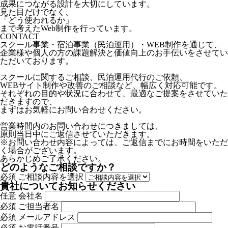
成果につながる設計を大切にしています。
見た目だけでなく、
「どう使われるか」
まで考えたWeb制作を行っています。
CONTACT
スクール事業・宿泊事業（民泊運用）・WEB制作を通じて、
企業様や個人の方の課題解決と価値向上のお手伝いをさせてい
ただいております。
スクールに関するご相談、民泊運用代行のご依頼、
WEBサイト制作や改善のご相談など、幅広く対応可能です。
それぞれの目的や状況に合わせて、最適なご提案をさせていた
だきますので、
まずはお気軽にお問い合わせください。
営業時間内のお問い合わせにつきましては、
原則当日中にご返信させていただきます。
※お問い合わせ内容によっては、ご返信までにお時間をいただ
く場合がございます。
あらかじめご了承ください。
どのようなご相談ですか？
必須
ご相談内容を選択
貴社についてお知らせください
任意
会社名
必須
ご担当者名
必須
メールアドレス
必須
お電話番号