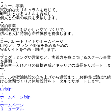
→
スクール事業
実践的なカリキュラムを通じて、
即戦力となるスキルを育成し、
個人と企業の成長を支援します。
→
宿泊事業
地域の魅力を活かした空間づくりで、
訪れる人に特別な滞在体験を提供します。
→
コーポレートサイトやホームページ、
LPなど、ブランド価値を高めるための
Webサイトを企画・制作します。
→
プログラミングや営業など、実践力を身につけるスクール事業
を展開し、
受講生一人ひとりの目標達成とキャリアの成長をサポートしま
す。
→
ホテルや宿泊施設の立ち上げから運営まで、お客様に選ばれ続
ける空間づくりと体験設計をトータルでサポートします。
→
LP制作
→
ホームページ制作
→
ホームページ
リニューアル