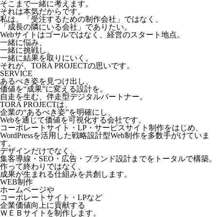
そこまで一緒に考えます。
それは本気だからです。
私は、「受注するための制作会社」ではなく、
「成長の隣にいる会社」でありたい。
Webサイトはゴールではなく、経営のスタート地点。
一緒に悩み、
一緒に挑戦し、
一緒に結果を取りにいく。
それが、TORA PROJECTの思いです。
SERVICE
あるべき姿を見つけ出し、
価値を“成果”に変える設計を。
自走を生む、伴走型デジタルパートナー。
TORA PROJECTは、
企業の“あるべき姿”を明確にし、
Webを通じて価値を可視化する会社です。
コーポレートサイト・LP・サービスサイト制作をはじめ、
WordPressを活用した戦略設計型Web制作を多数手がけていま
す。
デザインだけでなく、
集客導線・SEO・広告・ブランド設計までをトータルで構築。
作って終わりではなく、
成果が生まれる仕組みを共創します。
WEB制作
ホームページや
コーポレートサイト・LPなど
企業価値向上に貢献する
ＷＥＢサイトを制作します。