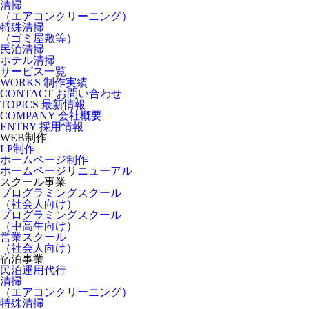
清掃
（エアコンクリーニング）
特殊清掃
（ゴミ屋敷等）
民泊清掃
ホテル清掃
サービス一覧
WORKS
制作実績
CONTACT
お問い合わせ
TOPICS
最新情報
COMPANY
会社概要
ENTRY
採用情報
WEB制作
LP制作
ホームページ制作
ホームページリニューアル
スクール事業
プログラミングスクール
（社会人向け）
プログラミングスクール
（中高生向け）
営業スクール
（社会人向け）
宿泊事業
民泊運用代行
清掃
（エアコンクリーニング）
特殊清掃