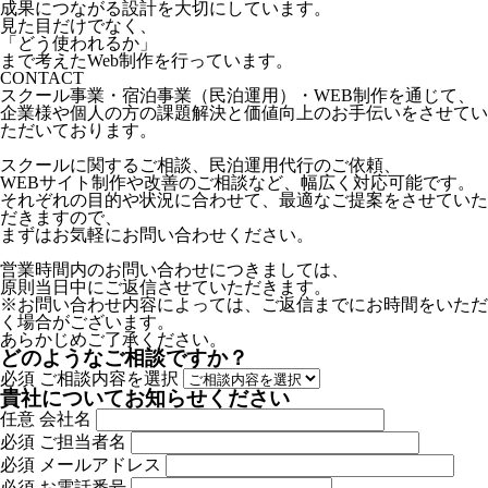
成果につながる設計を大切にしています。
見た目だけでなく、
「どう使われるか」
まで考えたWeb制作を行っています。
CONTACT
スクール事業・宿泊事業（民泊運用）・WEB制作を通じて、
企業様や個人の方の課題解決と価値向上のお手伝いをさせてい
ただいております。
スクールに関するご相談、民泊運用代行のご依頼、
WEBサイト制作や改善のご相談など、幅広く対応可能です。
それぞれの目的や状況に合わせて、最適なご提案をさせていた
だきますので、
まずはお気軽にお問い合わせください。
営業時間内のお問い合わせにつきましては、
原則当日中にご返信させていただきます。
※お問い合わせ内容によっては、ご返信までにお時間をいただ
く場合がございます。
あらかじめご了承ください。
どのようなご相談ですか？
必須
ご相談内容を選択
貴社についてお知らせください
任意
会社名
必須
ご担当者名
必須
メールアドレス
必須
お電話番号