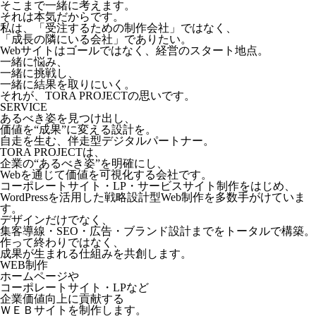
そこまで一緒に考えます。
それは本気だからです。
私は、「受注するための制作会社」ではなく、
「成長の隣にいる会社」でありたい。
Webサイトはゴールではなく、経営のスタート地点。
一緒に悩み、
一緒に挑戦し、
一緒に結果を取りにいく。
それが、TORA PROJECTの思いです。
SERVICE
あるべき姿を見つけ出し、
価値を“成果”に変える設計を。
自走を生む、伴走型デジタルパートナー。
TORA PROJECTは、
企業の“あるべき姿”を明確にし、
Webを通じて価値を可視化する会社です。
コーポレートサイト・LP・サービスサイト制作をはじめ、
WordPressを活用した戦略設計型Web制作を多数手がけていま
す。
デザインだけでなく、
集客導線・SEO・広告・ブランド設計までをトータルで構築。
作って終わりではなく、
成果が生まれる仕組みを共創します。
WEB制作
ホームページや
コーポレートサイト・LPなど
企業価値向上に貢献する
ＷＥＢサイトを制作します。