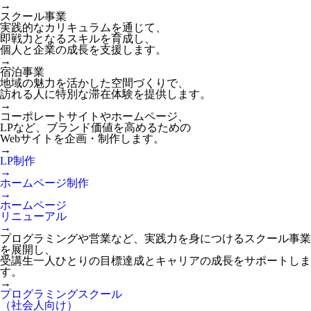
→
スクール事業
実践的なカリキュラムを通じて、
即戦力となるスキルを育成し、
個人と企業の成長を支援します。
→
宿泊事業
地域の魅力を活かした空間づくりで、
訪れる人に特別な滞在体験を提供します。
→
コーポレートサイトやホームページ、
LPなど、ブランド価値を高めるための
Webサイトを企画・制作します。
→
LP制作
→
ホームページ制作
→
ホームページ
リニューアル
→
プログラミングや営業など、実践力を身につけるスクール事業
を展開し、
受講生一人ひとりの目標達成とキャリアの成長をサポートしま
す。
→
プログラミングスクール
（社会人向け）