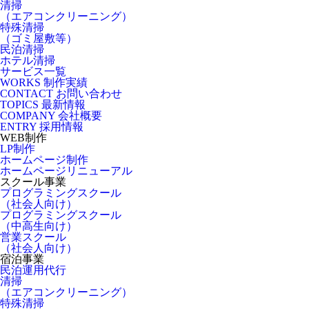
清掃
（エアコンクリーニング）
特殊清掃
（ゴミ屋敷等）
民泊清掃
ホテル清掃
サービス一覧
WORKS
制作実績
CONTACT
お問い合わせ
TOPICS
最新情報
COMPANY
会社概要
ENTRY
採用情報
WEB制作
LP制作
ホームページ制作
ホームページリニューアル
スクール事業
プログラミングスクール
（社会人向け）
プログラミングスクール
（中高生向け）
営業スクール
（社会人向け）
宿泊事業
民泊運用代行
清掃
（エアコンクリーニング）
特殊清掃