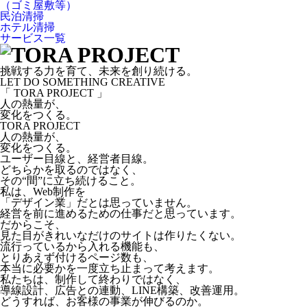
（ゴミ屋敷等）
民泊清掃
ホテル清掃
サービス一覧
挑戦する力を育て、未来を創り続ける。
LET DO SOMETHING CREATIVE
「 TORA PROJECT 」
人の熱量が、
変化をつくる。
TORA PROJECT
人の熱量が、
変化をつくる。
ユーザー目線と、経営者目線。
どちらかを取るのではなく、
その“間”に立ち続けること。
私は、Web制作を
「デザイン業」だとは思っていません。
経営を前に進めるための仕事だと思っています。
だからこそ、
見た目がきれいなだけのサイトは作りたくない。
流行っているから入れる機能も、
とりあえず付けるページ数も、
本当に必要かを一度立ち止まって考えます。
私たちは、制作して終わりではなく、
導線設計、広告との連動、LINE構築、改善運用。
どうすれば、お客様の事業が伸びるのか。