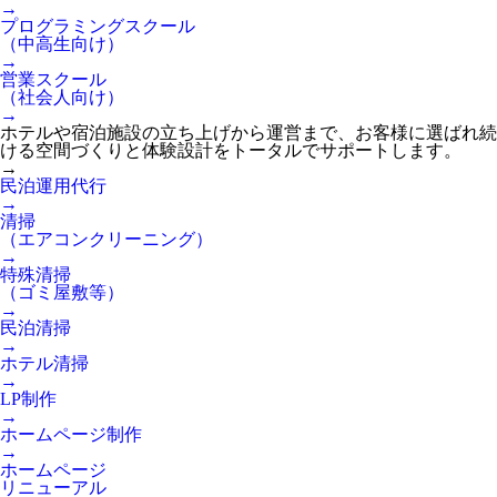
→
プログラミングスクール
（中高生向け）
→
営業スクール
（社会人向け）
→
ホテルや宿泊施設の立ち上げから運営まで、お客様に選ばれ続
ける空間づくりと体験設計をトータルでサポートします。
→
民泊運用代行
→
清掃
（エアコンクリーニング）
→
特殊清掃
（ゴミ屋敷等）
→
民泊清掃
→
ホテル清掃
→
LP制作
→
ホームページ制作
→
ホームページ
リニューアル