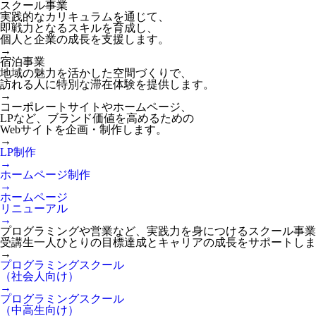
スクール事業
実践的なカリキュラムを通じて、
即戦力となるスキルを育成し、
個人と企業の成長を支援します。
→
宿泊事業
地域の魅力を活かした空間づくりで、
訪れる人に特別な滞在体験を提供します。
→
コーポレートサイトやホームページ、
LPなど、ブランド価値を高めるための
Webサイトを企画・制作します。
→
LP制作
→
ホームページ制作
→
ホームページ
リニューアル
→
プログラミングや営業など、実践力を身につけるスクール事業
受講生一人ひとりの目標達成とキャリアの成長をサポートしま
→
プログラミングスクール
（社会人向け）
→
プログラミングスクール
（中高生向け）