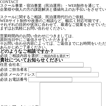
CONTACT
スクール事業・宿泊事業（民泊運用）・WEB制作を通じて、
企業様や個人の方の課題解決と価値向上のお手伝いをさせてい
スクールに関するご相談、民泊運用代行のご依頼、
WEBサイト制作や改善のご相談など、幅広く対応可能です。
それぞれの目的や状況に合わせて、最適なご提案をさせていた
まずはお気軽にお問い合わせください。
営業時間内のお問い合わせにつきましては、
原則当日中にご返信させていただきます。
※お問い合わせ内容によっては、ご返信までにお時間をいただ
あらかじめご了承ください。
どのようなご相談ですか？
必須
ご相談内容を選択
貴社についてお知らせください
任意
会社名
必須
ご担当者名
必須
メールアドレス
必須
お電話番号