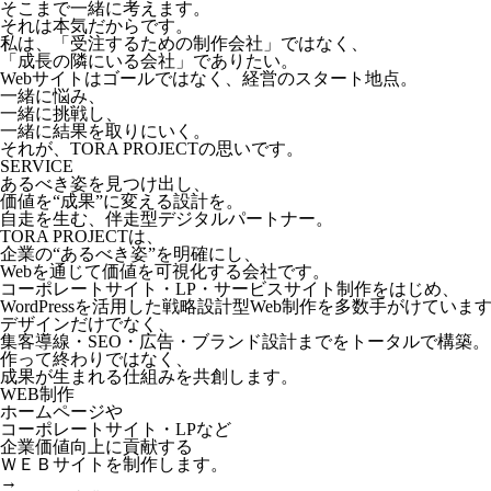
そこまで一緒に考えます。
それは本気だからです。
私は、「受注するための制作会社」ではなく、
「成長の隣にいる会社」でありたい。
Webサイトはゴールではなく、経営のスタート地点。
一緒に悩み、
一緒に挑戦し、
一緒に結果を取りにいく。
それが、TORA PROJECTの思いです。
SERVICE
あるべき姿を見つけ出し、
価値を“成果”に変える設計を。
自走を生む、伴走型デジタルパートナー。
TORA PROJECTは、
企業の“あるべき姿”を明確にし、
Webを通じて価値を可視化する会社です。
コーポレートサイト・LP・サービスサイト制作をはじめ、
WordPressを活用した戦略設計型Web制作を多数手がけていま
デザインだけでなく、
集客導線・SEO・広告・ブランド設計までをトータルで構築。
作って終わりではなく、
成果が生まれる仕組みを共創します。
WEB制作
ホームページや
コーポレートサイト・LPなど
企業価値向上に貢献する
ＷＥＢサイトを制作します。
→