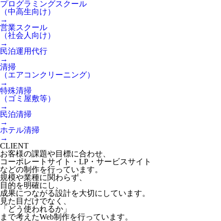
プログラミングスクール
（中高生向け）
→
営業スクール
（社会人向け）
→
民泊運用代行
→
清掃
（エアコンクリーニング）
→
特殊清掃
（ゴミ屋敷等）
→
民泊清掃
→
ホテル清掃
→
CLIENT
お客様の課題や目標に合わせ、
コーポレートサイト・LP・サービスサイト
などの制作を行っています。
規模や業種に関わらず、
目的を明確にし、
成果につながる設計を大切にしています。
見た目だけでなく、
「どう使われるか」
まで考えたWeb制作を行っています。