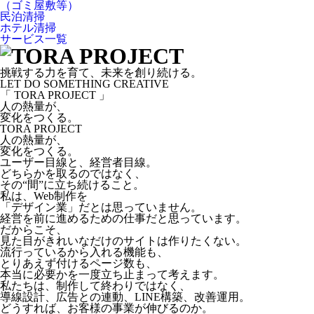
（ゴミ屋敷等）
民泊清掃
ホテル清掃
サービス一覧
挑戦する力を育て、未来を創り続ける。
LET DO SOMETHING CREATIVE
「 TORA PROJECT 」
人の熱量が、
変化をつくる。
TORA PROJECT
人の熱量が、
変化をつくる。
ユーザー目線と、経営者目線。
どちらかを取るのではなく、
その“間”に立ち続けること。
私は、Web制作を
「デザイン業」だとは思っていません。
経営を前に進めるための仕事だと思っています。
だからこそ、
見た目がきれいなだけのサイトは作りたくない。
流行っているから入れる機能も、
とりあえず付けるページ数も、
本当に必要かを一度立ち止まって考えます。
私たちは、制作して終わりではなく、
導線設計、広告との連動、LINE構築、改善運用。
どうすれば、お客様の事業が伸びるのか。