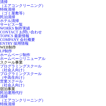
清掃
（エアコンクリーニング）
特殊清掃
（ゴミ屋敷等）
民泊清掃
ホテル清掃
サービス一覧
WORKS
制作実績
CONTACT
お問い合わせ
TOPICS
最新情報
COMPANY
会社概要
ENTRY
採用情報
WEB制作
LP制作
ホームページ制作
ホームページリニューアル
スクール事業
プログラミングスクール
（社会人向け）
プログラミングスクール
（中高生向け）
営業スクール
（社会人向け）
宿泊事業
民泊運用代行
清掃
（エアコンクリーニング）
特殊清掃