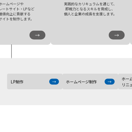
ホームページや
実践的なカリキュラムを通じて、
レートサイト・LPなど
即戦力となるスキルを育成し、
価値向上に貢献する
個人と企業の成長を支援します。
サイトを制作します。
→
→
ホー
LP制作
→
ホームページ制作
→
リニ