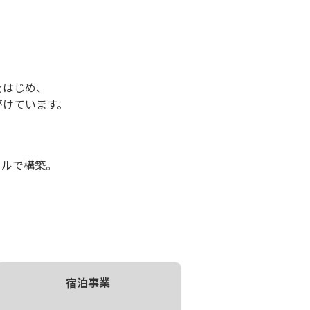
。
をはじめ、
手がけています。
タルで構築。
宿泊事業