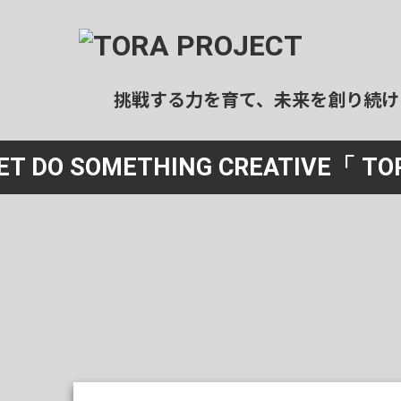
挑戦する力を育て、未来を創り続け
ール事業
宿泊事業
ET DO SOMETHING CREATIVE
「 TO
ログラミングスクール
民泊運用代行
社会人向け）
清掃
ログラミングスクール
（エアコンクリーニング）
中高生向け）
特殊清掃
業スクール
（ゴミ屋敷等）
社会人向け）
民泊清掃
ホテル清掃