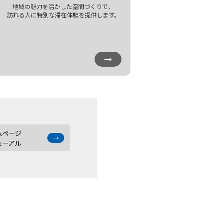
地域の魅力を活かした空間づくりで、
訪れる人に特別な滞在体験を提供します。
→
ムページ
→
ューアル