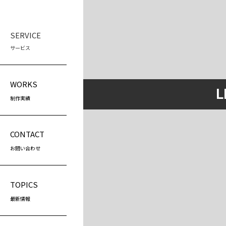
SERVICE
サービス
WEB制作
スク
WORKS
L
LP制作
プ
制作実績
（
ホームページ制作
プ
ホームページリニューアル
（
CONTACT
営
お問い合わせ
（
TOPICS
最新情報