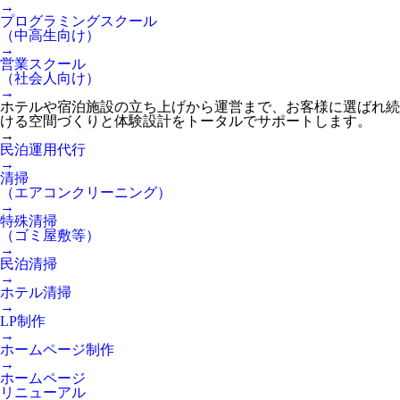
→
プログラミングスクール
（中高生向け）
→
営業スクール
（社会人向け）
→
ホテルや宿泊施設の立ち上げから運営まで、お客様に選ばれ続
ける空間づくりと体験設計をトータルでサポートします。
→
民泊運用代行
→
清掃
（エアコンクリーニング）
→
特殊清掃
（ゴミ屋敷等）
→
民泊清掃
→
ホテル清掃
→
LP制作
→
ホームページ制作
→
ホームページ
リニューアル