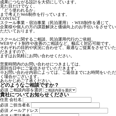
成果につながる設計を大切にしています。
見た目だけでなく、
「どう使われるか」
まで考えたWeb制作を行っています。
CONTACT
スクール事業・宿泊事業（民泊運用）・WEB制作を通じて、
企業様や個人の方の課題解決と価値向上のお手伝いをさせてい
ただいております。
スクールに関するご相談、民泊運用代行のご依頼、
WEBサイト制作や改善のご相談など、幅広く対応可能です。
それぞれの目的や状況に合わせて、最適なご提案をさせていた
だきますので、
まずはお気軽にお問い合わせください。
営業時間内のお問い合わせにつきましては、
原則当日中にご返信させていただきます。
※お問い合わせ内容によっては、ご返信までにお時間をいただ
く場合がございます。
あらかじめご了承ください。
どのようなご相談ですか？
必須
ご相談内容を選択
貴社についてお知らせください
任意
会社名
必須
ご担当者名
必須
メールアドレス
必須
お電話番号