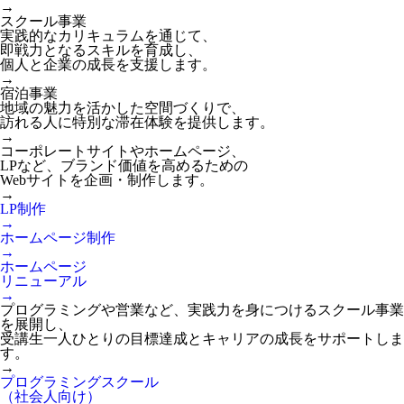
→
スクール事業
実践的なカリキュラムを通じて、
即戦力となるスキルを育成し、
個人と企業の成長を支援します。
→
宿泊事業
地域の魅力を活かした空間づくりで、
訪れる人に特別な滞在体験を提供します。
→
コーポレートサイトやホームページ、
LPなど、ブランド価値を高めるための
Webサイトを企画・制作します。
→
LP制作
→
ホームページ制作
→
ホームページ
リニューアル
→
プログラミングや営業など、実践力を身につけるスクール事業
を展開し、
受講生一人ひとりの目標達成とキャリアの成長をサポートしま
す。
→
プログラミングスクール
（社会人向け）