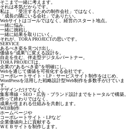
そこまで一緒に考えます。
それは本気だからです。
私は、「受注するための制作会社」ではなく、
「成長の隣にいる会社」でありたい。
Webサイトはゴールではなく、経営のスタート地点。
一緒に悩み、
一緒に挑戦し、
一緒に結果を取りにいく。
それが、TORA PROJECTの思いです。
SERVICE
あるべき姿を見つけ出し、
価値を“成果”に変える設計を。
自走を生む、伴走型デジタルパートナー。
TORA PROJECTは、
企業の“あるべき姿”を明確にし、
Webを通じて価値を可視化する会社です。
コーポレートサイト・LP・サービスサイト制作をはじめ、
WordPressを活用した戦略設計型Web制作を多数手がけていま
す。
デザインだけでなく、
集客導線・SEO・広告・ブランド設計までをトータルで構築。
作って終わりではなく、
成果が生まれる仕組みを共創します。
WEB制作
ホームページや
コーポレートサイト・LPなど
企業価値向上に貢献する
ＷＥＢサイトを制作します。