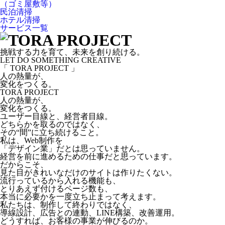
（ゴミ屋敷等）
民泊清掃
ホテル清掃
サービス一覧
挑戦する力を育て、未来を創り続ける。
LET DO SOMETHING CREATIVE
「 TORA PROJECT 」
人の熱量が、
変化をつくる。
TORA PROJECT
人の熱量が、
変化をつくる。
ユーザー目線と、経営者目線。
どちらかを取るのではなく、
その“間”に立ち続けること。
私は、Web制作を
「デザイン業」だとは思っていません。
経営を前に進めるための仕事だと思っています。
だからこそ、
見た目がきれいなだけのサイトは作りたくない。
流行っているから入れる機能も、
とりあえず付けるページ数も、
本当に必要かを一度立ち止まって考えます。
私たちは、制作して終わりではなく、
導線設計、広告との連動、LINE構築、改善運用。
どうすれば、お客様の事業が伸びるのか。