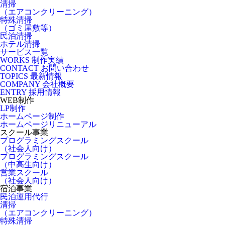
清掃
（エアコンクリーニング）
特殊清掃
（ゴミ屋敷等）
民泊清掃
ホテル清掃
サービス一覧
WORKS
制作実績
CONTACT
お問い合わせ
TOPICS
最新情報
COMPANY
会社概要
ENTRY
採用情報
WEB制作
LP制作
ホームページ制作
ホームページリニューアル
スクール事業
プログラミングスクール
（社会人向け）
プログラミングスクール
（中高生向け）
営業スクール
（社会人向け）
宿泊事業
民泊運用代行
清掃
（エアコンクリーニング）
特殊清掃