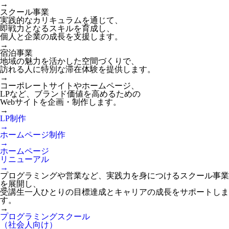
→
スクール事業
実践的なカリキュラムを通じて、
即戦力となるスキルを育成し、
個人と企業の成長を支援します。
→
宿泊事業
地域の魅力を活かした空間づくりで、
訪れる人に特別な滞在体験を提供します。
→
コーポレートサイトやホームページ、
LPなど、ブランド価値を高めるための
Webサイトを企画・制作します。
→
LP制作
→
ホームページ制作
→
ホームページ
リニューアル
→
プログラミングや営業など、実践力を身につけるスクール事業
を展開し、
受講生一人ひとりの目標達成とキャリアの成長をサポートしま
す。
→
プログラミングスクール
（社会人向け）