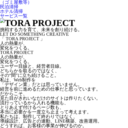
（ゴミ屋敷等）
民泊清掃
ホテル清掃
サービス一覧
挑戦する力を育て、未来を創り続ける。
LET DO SOMETHING CREATIVE
「 TORA PROJECT 」
人の熱量が、
変化をつくる。
TORA PROJECT
人の熱量が、
変化をつくる。
ユーザー目線と、経営者目線。
どちらかを取るのではなく、
その“間”に立ち続けること。
私は、Web制作を
「デザイン業」だとは思っていません。
経営を前に進めるための仕事だと思っています。
だからこそ、
見た目がきれいなだけのサイトは作りたくない。
流行っているから入れる機能も、
とりあえず付けるページ数も、
本当に必要かを一度立ち止まって考えます。
私たちは、制作して終わりではなく、
導線設計、広告との連動、LINE構築、改善運用。
どうすれば、お客様の事業が伸びるのか。