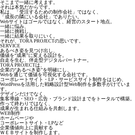
そこまで一緒に考えます。
それは本気だからです。
私は、「受注するための制作会社」ではなく、
「成長の隣にいる会社」でありたい。
Webサイトはゴールではなく、経営のスタート地点。
一緒に悩み、
一緒に挑戦し、
一緒に結果を取りにいく。
それが、TORA PROJECTの思いです。
SERVICE
あるべき姿を見つけ出し、
価値を“成果”に変える設計を。
自走を生む、伴走型デジタルパートナー。
TORA PROJECTは、
企業の“あるべき姿”を明確にし、
Webを通じて価値を可視化する会社です。
コーポレートサイト・LP・サービスサイト制作をはじめ、
WordPressを活用した戦略設計型Web制作を多数手がけていま
す。
デザインだけでなく、
集客導線・SEO・広告・ブランド設計までをトータルで構築。
作って終わりではなく、
成果が生まれる仕組みを共創します。
WEB制作
ホームページや
コーポレートサイト・LPなど
企業価値向上に貢献する
ＷＥＢサイトを制作します。