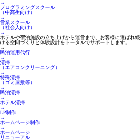
→
プログラミングスクール
（中高生向け）
→
営業スクール
（社会人向け）
→
ホテルや宿泊施設の立ち上げから運営まで、お客様に選ばれ続
ける空間づくりと体験設計をトータルでサポートします。
→
民泊運用代行
→
清掃
（エアコンクリーニング）
→
特殊清掃
（ゴミ屋敷等）
→
民泊清掃
→
ホテル清掃
→
LP制作
→
ホームページ制作
→
ホームページ
リニューアル