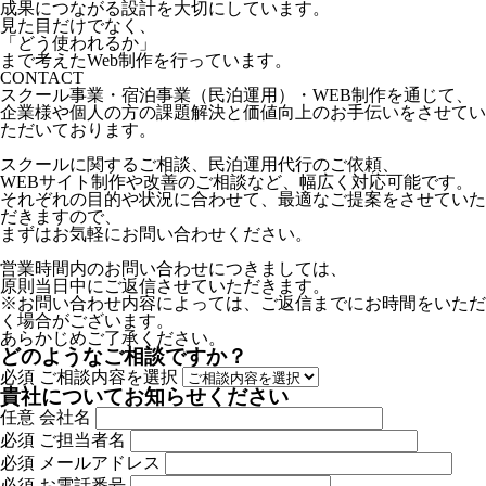
成果につながる設計を大切にしています。
見た目だけでなく、
「どう使われるか」
まで考えたWeb制作を行っています。
CONTACT
スクール事業・宿泊事業（民泊運用）・WEB制作を通じて、
企業様や個人の方の課題解決と価値向上のお手伝いをさせてい
ただいております。
スクールに関するご相談、民泊運用代行のご依頼、
WEBサイト制作や改善のご相談など、幅広く対応可能です。
それぞれの目的や状況に合わせて、最適なご提案をさせていた
だきますので、
まずはお気軽にお問い合わせください。
営業時間内のお問い合わせにつきましては、
原則当日中にご返信させていただきます。
※お問い合わせ内容によっては、ご返信までにお時間をいただ
く場合がございます。
あらかじめご了承ください。
どのようなご相談ですか？
必須
ご相談内容を選択
貴社についてお知らせください
任意
会社名
必須
ご担当者名
必須
メールアドレス
必須
お電話番号