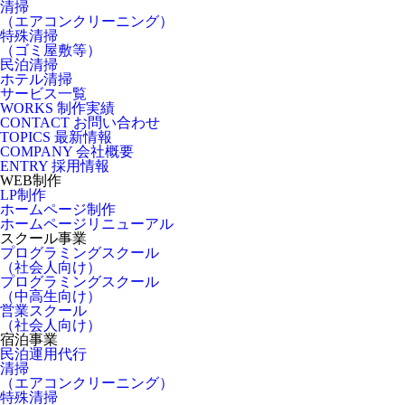
清掃
（エアコンクリーニング）
特殊清掃
（ゴミ屋敷等）
民泊清掃
ホテル清掃
サービス一覧
WORKS
制作実績
CONTACT
お問い合わせ
TOPICS
最新情報
COMPANY
会社概要
ENTRY
採用情報
WEB制作
LP制作
ホームページ制作
ホームページリニューアル
スクール事業
プログラミングスクール
（社会人向け）
プログラミングスクール
（中高生向け）
営業スクール
（社会人向け）
宿泊事業
民泊運用代行
清掃
（エアコンクリーニング）
特殊清掃