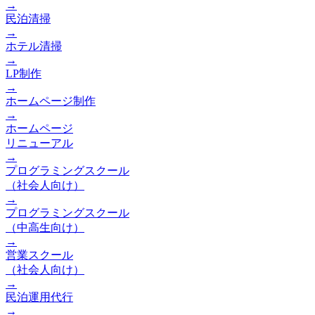
→
民泊清掃
→
ホテル清掃
→
LP制作
→
ホームページ制作
→
ホームページ
リニューアル
→
プログラミングスクール
（社会人向け）
→
プログラミングスクール
（中高生向け）
→
営業スクール
（社会人向け）
→
民泊運用代行
→