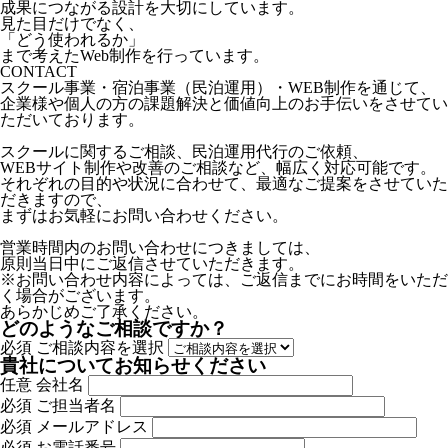
成果につながる設計を大切にしています。
見た目だけでなく、
「どう使われるか」
まで考えたWeb制作を行っています。
CONTACT
スクール事業・宿泊事業（民泊運用）・WEB制作を通じて、
企業様や個人の方の課題解決と価値向上のお手伝いをさせてい
ただいております。
スクールに関するご相談、民泊運用代行のご依頼、
WEBサイト制作や改善のご相談など、幅広く対応可能です。
それぞれの目的や状況に合わせて、最適なご提案をさせていた
だきますので、
まずはお気軽にお問い合わせください。
営業時間内のお問い合わせにつきましては、
原則当日中にご返信させていただきます。
※お問い合わせ内容によっては、ご返信までにお時間をいただ
く場合がございます。
あらかじめご了承ください。
どのようなご相談ですか？
必須
ご相談内容を選択
貴社についてお知らせください
任意
会社名
必須
ご担当者名
必須
メールアドレス
必須
お電話番号