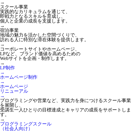
→
スクール事業
実践的なカリキュラムを通じて、
即戦力となるスキルを育成し、
個人と企業の成長を支援します。
→
宿泊事業
地域の魅力を活かした空間づくりで、
訪れる人に特別な滞在体験を提供します。
→
コーポレートサイトやホームページ、
LPなど、ブランド価値を高めるための
Webサイトを企画・制作します。
→
LP制作
→
ホームページ制作
→
ホームページ
リニューアル
→
プログラミングや営業など、実践力を身につけるスクール事業
を展開し、
受講生一人ひとりの目標達成とキャリアの成長をサポートしま
す。
→
プログラミングスクール
（社会人向け）