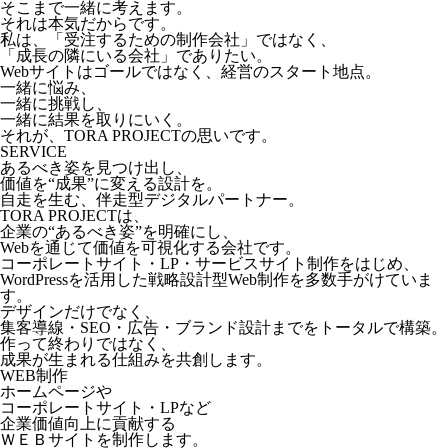
そこまで一緒に考えます。
それは本気だからです。
私は、「受注するための制作会社」ではなく、
「成長の隣にいる会社」でありたい。
Webサイトはゴールではなく、経営のスタート地点。
一緒に悩み、
一緒に挑戦し、
一緒に結果を取りにいく。
それが、TORA PROJECTの思いです。
SERVICE
あるべき姿を見つけ出し、
価値を“成果”に変える設計を。
自走を生む、伴走型デジタルパートナー。
TORA PROJECTは、
企業の“あるべき姿”を明確にし、
Webを通じて価値を可視化する会社です。
コーポレートサイト・LP・サービスサイト制作をはじめ、
WordPressを活用した戦略設計型Web制作を多数手がけていま
す。
デザインだけでなく、
集客導線・SEO・広告・ブランド設計までをトータルで構築。
作って終わりではなく、
成果が生まれる仕組みを共創します。
WEB制作
ホームページや
コーポレートサイト・LPなど
企業価値向上に貢献する
ＷＥＢサイトを制作します。