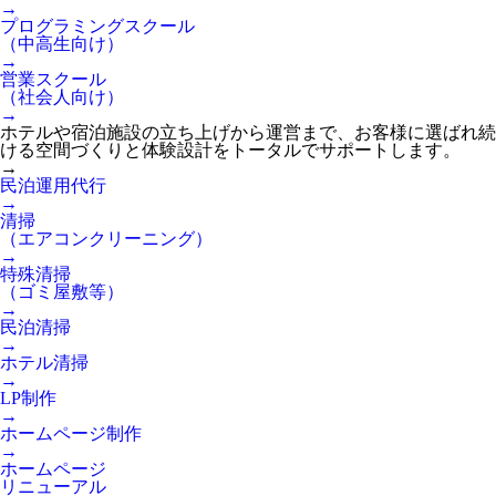
→
プログラミングスクール
（中高生向け）
→
営業スクール
（社会人向け）
→
ホテルや宿泊施設の立ち上げから運営まで、お客様に選ばれ続
ける空間づくりと体験設計をトータルでサポートします。
→
民泊運用代行
→
清掃
（エアコンクリーニング）
→
特殊清掃
（ゴミ屋敷等）
→
民泊清掃
→
ホテル清掃
→
LP制作
→
ホームページ制作
→
ホームページ
リニューアル