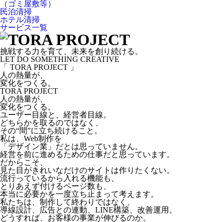
（ゴミ屋敷等）
民泊清掃
ホテル清掃
サービス一覧
挑戦する力を育て、未来を創り続ける。
LET DO SOMETHING CREATIVE
「 TORA PROJECT 」
人の熱量が、
変化をつくる。
TORA PROJECT
人の熱量が、
変化をつくる。
ユーザー目線と、経営者目線。
どちらかを取るのではなく、
その“間”に立ち続けること。
私は、Web制作を
「デザイン業」だとは思っていません。
経営を前に進めるための仕事だと思っています。
だからこそ、
見た目がきれいなだけのサイトは作りたくない。
流行っているから入れる機能も、
とりあえず付けるページ数も、
本当に必要かを一度立ち止まって考えます。
私たちは、制作して終わりではなく、
導線設計、広告との連動、LINE構築、改善運用。
どうすれば、お客様の事業が伸びるのか。