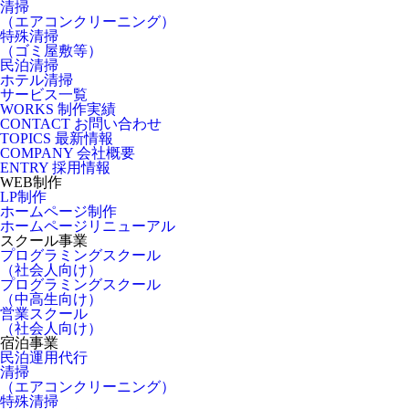
清掃
（エアコンクリーニング）
特殊清掃
（ゴミ屋敷等）
民泊清掃
ホテル清掃
サービス一覧
WORKS
制作実績
CONTACT
お問い合わせ
TOPICS
最新情報
COMPANY
会社概要
ENTRY
採用情報
WEB制作
LP制作
ホームページ制作
ホームページリニューアル
スクール事業
プログラミングスクール
（社会人向け）
プログラミングスクール
（中高生向け）
営業スクール
（社会人向け）
宿泊事業
民泊運用代行
清掃
（エアコンクリーニング）
特殊清掃