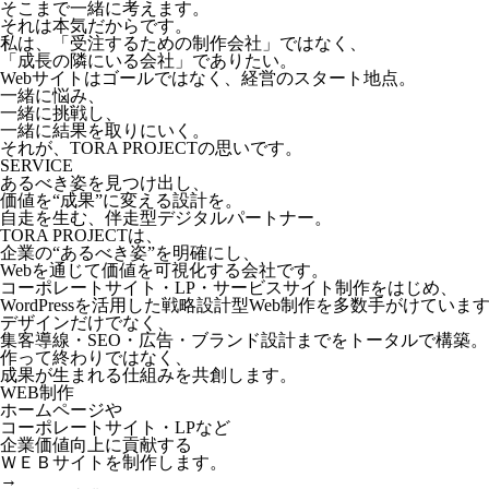
そこまで一緒に考えます。
それは本気だからです。
私は、「受注するための制作会社」ではなく、
「成長の隣にいる会社」でありたい。
Webサイトはゴールではなく、経営のスタート地点。
一緒に悩み、
一緒に挑戦し、
一緒に結果を取りにいく。
それが、TORA PROJECTの思いです。
SERVICE
あるべき姿を見つけ出し、
価値を“成果”に変える設計を。
自走を生む、伴走型デジタルパートナー。
TORA PROJECTは、
企業の“あるべき姿”を明確にし、
Webを通じて価値を可視化する会社です。
コーポレートサイト・LP・サービスサイト制作をはじめ、
WordPressを活用した戦略設計型Web制作を多数手がけていま
デザインだけでなく、
集客導線・SEO・広告・ブランド設計までをトータルで構築。
作って終わりではなく、
成果が生まれる仕組みを共創します。
WEB制作
ホームページや
コーポレートサイト・LPなど
企業価値向上に貢献する
ＷＥＢサイトを制作します。
→