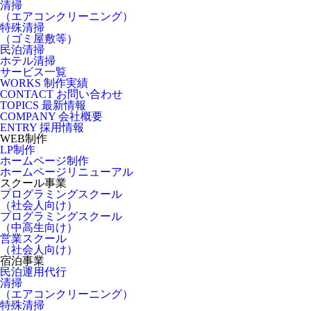
清掃
（エアコンクリーニング）
特殊清掃
（ゴミ屋敷等）
民泊清掃
ホテル清掃
サービス一覧
WORKS
制作実績
CONTACT
お問い合わせ
TOPICS
最新情報
COMPANY
会社概要
ENTRY
採用情報
WEB制作
LP制作
ホームページ制作
ホームページリニューアル
スクール事業
プログラミングスクール
（社会人向け）
プログラミングスクール
（中高生向け）
営業スクール
（社会人向け）
宿泊事業
民泊運用代行
清掃
（エアコンクリーニング）
特殊清掃