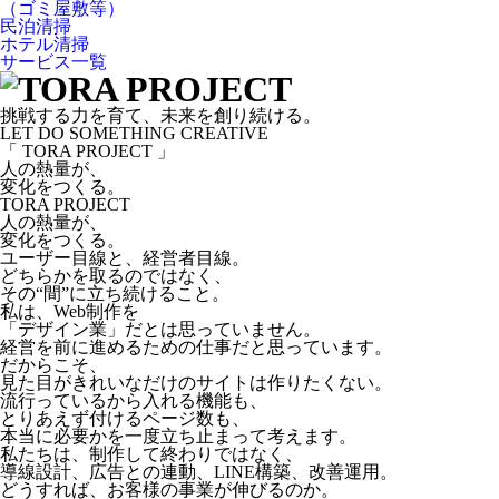
（ゴミ屋敷等）
民泊清掃
ホテル清掃
サービス一覧
挑戦する力を育て、未来を創り続ける。
LET DO SOMETHING CREATIVE
「 TORA PROJECT 」
人の熱量が、
変化をつくる。
TORA PROJECT
人の熱量が、
変化をつくる。
ユーザー目線と、経営者目線。
どちらかを取るのではなく、
その“間”に立ち続けること。
私は、Web制作を
「デザイン業」だとは思っていません。
経営を前に進めるための仕事だと思っています。
だからこそ、
見た目がきれいなだけのサイトは作りたくない。
流行っているから入れる機能も、
とりあえず付けるページ数も、
本当に必要かを一度立ち止まって考えます。
私たちは、制作して終わりではなく、
導線設計、広告との連動、LINE構築、改善運用。
どうすれば、お客様の事業が伸びるのか。