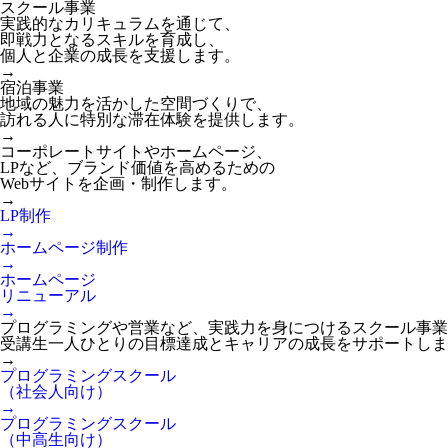
スクール事業
実践的なカリキュラムを通じて、
即戦力となるスキルを育成し、
個人と企業の成長を支援します。
→
宿泊事業
地域の魅力を活かした空間づくりで、
訪れる人に特別な滞在体験を提供します。
→
コーポレートサイトやホームページ、
LPなど、ブランド価値を高めるための
Webサイトを企画・制作します。
→
LP制作
→
ホームページ制作
→
ホームページ
リニューアル
→
プログラミングや営業など、実践力を身につけるスクール事業
受講生一人ひとりの目標達成とキャリアの成長をサポートしま
→
プログラミングスクール
（社会人向け）
→
プログラミングスクール
（中高生向け）