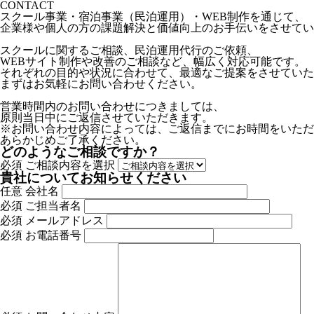
CONTACT
スクール事業・宿泊事業（民泊運用）・WEB制作を通じて、
企業様や個人の方の課題解決と価値向上のお手伝いをさせてい
スクールに関するご相談、民泊運用代行のご依頼、
WEBサイト制作や改善のご相談など、幅広く対応可能です。
それぞれの目的や状況に合わせて、最適なご提案をさせていた
まずはお気軽にお問い合わせください。
営業時間内のお問い合わせにつきましては、
原則当日中にご返信させていただきます。
※お問い合わせ内容によっては、ご返信までにお時間をいただ
あらかじめご了承ください。
どのようなご相談ですか？
必須
ご相談内容を選択
貴社についてお知らせください
任意
会社名
必須
ご担当者名
必須
メールアドレス
必須
お電話番号