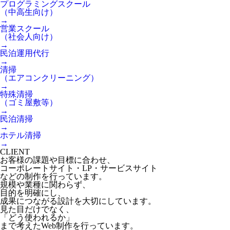
プログラミングスクール
（中高生向け）
→
営業スクール
（社会人向け）
→
民泊運用代行
→
清掃
（エアコンクリーニング）
→
特殊清掃
（ゴミ屋敷等）
→
民泊清掃
→
ホテル清掃
→
CLIENT
お客様の課題や目標に合わせ、
コーポレートサイト・LP・サービスサイト
などの制作を行っています。
規模や業種に関わらず、
目的を明確にし、
成果につながる設計を大切にしています。
見た目だけでなく、
「どう使われるか」
まで考えたWeb制作を行っています。