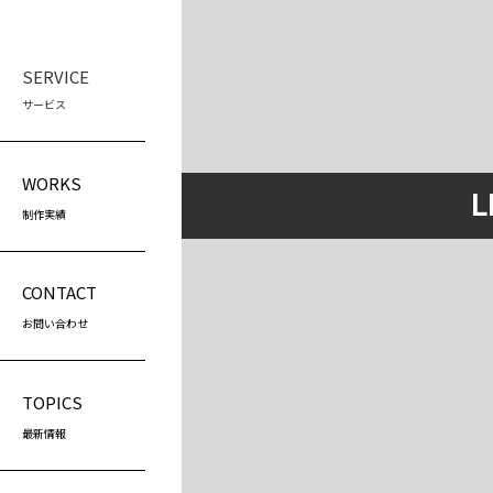
SERVICE
サービス
WEB制作
スク
WORKS
L
LP制作
プ
制作実績
（
ホームページ制作
プ
ホームページリニューアル
（
CONTACT
営
お問い合わせ
（
TOPICS
最新情報