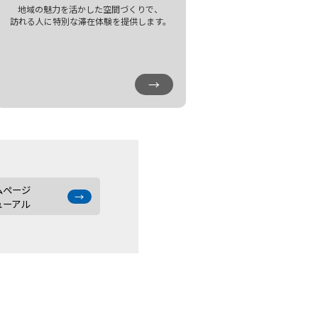
地域の魅力を活かした空間づくりで、
訪れる人に特別な滞在体験を提供します。
→
ムページ
→
ューアル