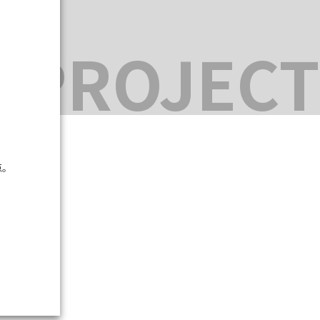
。
 PROJECT
点。