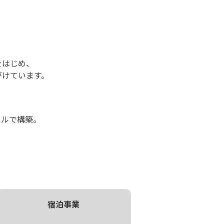
。
をはじめ、
手がけています。
タルで構築。
宿泊事業