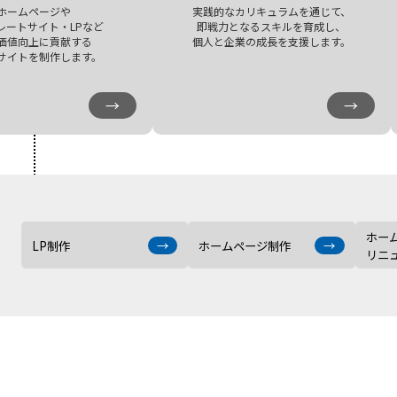
ホームページや
実践的なカリキュラムを通じて、
レートサイト・LPなど
即戦力となるスキルを育成し、
価値向上に貢献する
個人と企業の成長を支援します。
サイトを制作します。
→
→
ホー
LP制作
→
ホームページ制作
→
リニ