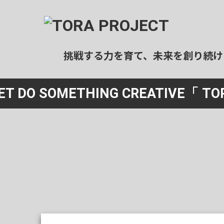
挑戦する力を育て、未来を創り続け
ール事業
宿泊事業
ET DO SOMETHING CREATIVE
「 TO
ログラミングスクール
民泊運用代行
社会人向け）
清掃
ログラミングスクール
（エアコンクリーニング）
中高生向け）
特殊清掃
業スクール
（ゴミ屋敷等）
社会人向け）
民泊清掃
ホテル清掃