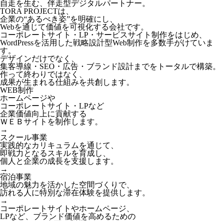
自走を生む、伴走型デジタルパートナー。
TORA PROJECTは、
企業の“あるべき姿”を明確にし、
Webを通じて価値を可視化する会社です。
コーポレートサイト・LP・サービスサイト制作をはじめ、
WordPressを活用した戦略設計型Web制作を多数手がけていま
す。
デザインだけでなく、
集客導線・SEO・広告・ブランド設計までをトータルで構築。
作って終わりではなく、
成果が生まれる仕組みを共創します。
WEB制作
ホームページや
コーポレートサイト・LPなど
企業価値向上に貢献する
ＷＥＢサイトを制作します。
→
スクール事業
実践的なカリキュラムを通じて、
即戦力となるスキルを育成し、
個人と企業の成長を支援します。
→
宿泊事業
地域の魅力を活かした空間づくりで、
訪れる人に特別な滞在体験を提供します。
→
コーポレートサイトやホームページ、
LPなど、ブランド価値を高めるための