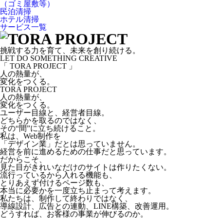
（ゴミ屋敷等）
民泊清掃
ホテル清掃
サービス一覧
挑戦する力を育て、未来を創り続ける。
LET DO SOMETHING CREATIVE
「 TORA PROJECT 」
人の熱量が、
変化をつくる。
TORA PROJECT
人の熱量が、
変化をつくる。
ユーザー目線と、経営者目線。
どちらかを取るのではなく、
その“間”に立ち続けること。
私は、Web制作を
「デザイン業」だとは思っていません。
経営を前に進めるための仕事だと思っています。
だからこそ、
見た目がきれいなだけのサイトは作りたくない。
流行っているから入れる機能も、
とりあえず付けるページ数も、
本当に必要かを一度立ち止まって考えます。
私たちは、制作して終わりではなく、
導線設計、広告との連動、LINE構築、改善運用。
どうすれば、お客様の事業が伸びるのか。