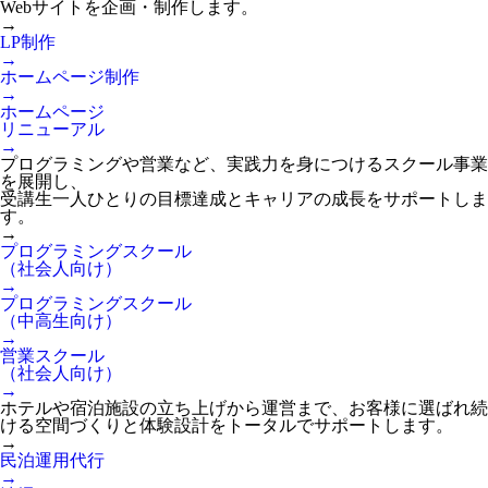
Webサイトを企画・制作します。
→
LP制作
→
ホームページ制作
→
ホームページ
リニューアル
→
プログラミングや営業など、実践力を身につけるスクール事業
を展開し、
受講生一人ひとりの目標達成とキャリアの成長をサポートしま
す。
→
プログラミングスクール
（社会人向け）
→
プログラミングスクール
（中高生向け）
→
営業スクール
（社会人向け）
→
ホテルや宿泊施設の立ち上げから運営まで、お客様に選ばれ続
ける空間づくりと体験設計をトータルでサポートします。
→
民泊運用代行
→