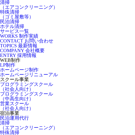
清掃
（エアコンクリーニング）
特殊清掃
（ゴミ屋敷等）
民泊清掃
ホテル清掃
サービス一覧
WORKS
制作実績
CONTACT
お問い合わせ
TOPICS
最新情報
COMPANY
会社概要
ENTRY
採用情報
WEB制作
LP制作
ホームページ制作
ホームページリニューアル
スクール事業
プログラミングスクール
（社会人向け）
プログラミングスクール
（中高生向け）
営業スクール
（社会人向け）
宿泊事業
民泊運用代行
清掃
（エアコンクリーニング）
特殊清掃