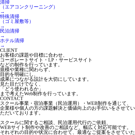
清掃
（エアコンクリーニング）
→
特殊清掃
（ゴミ屋敷等）
→
民泊清掃
→
ホテル清掃
→
CLIENT
お客様の課題や目標に合わせ、
コーポレートサイト・LP・サービスサイト
などの制作を行っています。
規模や業種に関わらず、
目的を明確にし、
成果につながる設計を大切にしています。
見た目だけでなく、
「どう使われるか」
まで考えたWeb制作を行っています。
CONTACT
スクール事業・宿泊事業（民泊運用）・WEB制作を通じて、
企業様や個人の方の課題解決と価値向上のお手伝いをさせてい
ただいております。
スクールに関するご相談、民泊運用代行のご依頼、
WEBサイト制作や改善のご相談など、幅広く対応可能です。
それぞれの目的や状況に合わせて、最適なご提案をさせていた