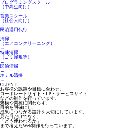
プログラミングスクール
（中高生向け）
→
営業スクール
（社会人向け）
→
民泊運用代行
→
清掃
（エアコンクリーニング）
→
特殊清掃
（ゴミ屋敷等）
→
民泊清掃
→
ホテル清掃
→
CLIENT
お客様の課題や目標に合わせ、
コーポレートサイト・LP・サービスサイト
などの制作を行っています。
規模や業種に関わらず、
目的を明確にし、
成果につながる設計を大切にしています。
見た目だけでなく、
「どう使われるか」
まで考えたWeb制作を行っています。