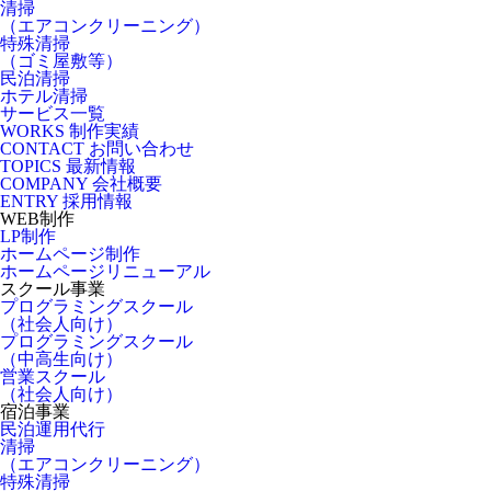
清掃
（エアコンクリーニング）
特殊清掃
（ゴミ屋敷等）
民泊清掃
ホテル清掃
サービス一覧
WORKS
制作実績
CONTACT
お問い合わせ
TOPICS
最新情報
COMPANY
会社概要
ENTRY
採用情報
WEB制作
LP制作
ホームページ制作
ホームページリニューアル
スクール事業
プログラミングスクール
（社会人向け）
プログラミングスクール
（中高生向け）
営業スクール
（社会人向け）
宿泊事業
民泊運用代行
清掃
（エアコンクリーニング）
特殊清掃