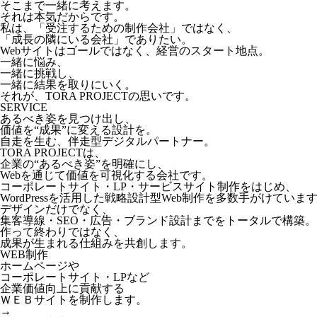
そこまで一緒に考えます。
それは本気だからです。
私は、「受注するための制作会社」ではなく、
「成長の隣にいる会社」でありたい。
Webサイトはゴールではなく、経営のスタート地点。
一緒に悩み、
一緒に挑戦し、
一緒に結果を取りにいく。
それが、TORA PROJECTの思いです。
SERVICE
あるべき姿を見つけ出し、
価値を“成果”に変える設計を。
自走を生む、伴走型デジタルパートナー。
TORA PROJECTは、
企業の“あるべき姿”を明確にし、
Webを通じて価値を可視化する会社です。
コーポレートサイト・LP・サービスサイト制作をはじめ、
WordPressを活用した戦略設計型Web制作を多数手がけていま
デザインだけでなく、
集客導線・SEO・広告・ブランド設計までをトータルで構築。
作って終わりではなく、
成果が生まれる仕組みを共創します。
WEB制作
ホームページや
コーポレートサイト・LPなど
企業価値向上に貢献する
ＷＥＢサイトを制作します。
→