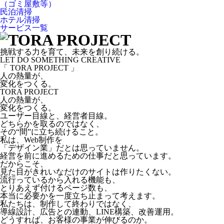
（ゴミ屋敷等）
民泊清掃
ホテル清掃
サービス一覧
挑戦する力を育て、未来を創り続ける。
LET DO SOMETHING CREATIVE
「 TORA PROJECT 」
人の熱量が、
変化をつくる。
TORA PROJECT
人の熱量が、
変化をつくる。
ユーザー目線と、経営者目線。
どちらかを取るのではなく、
その“間”に立ち続けること。
私は、Web制作を
「デザイン業」だとは思っていません。
経営を前に進めるための仕事だと思っています。
だからこそ、
見た目がきれいなだけのサイトは作りたくない。
流行っているから入れる機能も、
とりあえず付けるページ数も、
本当に必要かを一度立ち止まって考えます。
私たちは、制作して終わりではなく、
導線設計、広告との連動、LINE構築、改善運用。
どうすれば、お客様の事業が伸びるのか。