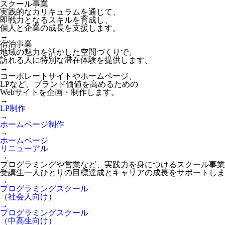
スクール事業
実践的なカリキュラムを通じて、
即戦力となるスキルを育成し、
個人と企業の成長を支援します。
→
宿泊事業
地域の魅力を活かした空間づくりで、
訪れる人に特別な滞在体験を提供します。
→
コーポレートサイトやホームページ、
LPなど、ブランド価値を高めるための
Webサイトを企画・制作します。
→
LP制作
→
ホームページ制作
→
ホームページ
リニューアル
→
プログラミングや営業など、実践力を身につけるスクール事業
受講生一人ひとりの目標達成とキャリアの成長をサポートしま
→
プログラミングスクール
（社会人向け）
→
プログラミングスクール
（中高生向け）