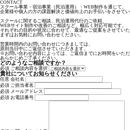
CONTACT
スクール事業・宿泊事業（民泊運用）・WEB制作を通じて、
企業様や個人の方の課題解決と価値向上のお手伝いをさせてい
スクールに関するご相談、民泊運用代行のご依頼、
WEBサイト制作や改善のご相談など、幅広く対応可能です。
それぞれの目的や状況に合わせて、最適なご提案をさせていた
まずはお気軽にお問い合わせください。
営業時間内のお問い合わせにつきましては、
原則当日中にご返信させていただきます。
※お問い合わせ内容によっては、ご返信までにお時間をいただ
あらかじめご了承ください。
どのようなご相談ですか？
必須
ご相談内容を選択
貴社についてお知らせください
任意
会社名
必須
ご担当者名
必須
メールアドレス
必須
お電話番号