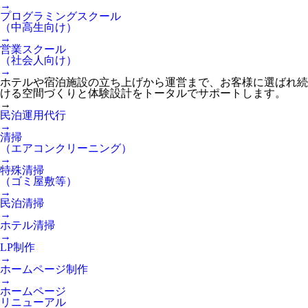
→
プログラミングスクール
（中高生向け）
→
営業スクール
（社会人向け）
→
ホテルや宿泊施設の立ち上げから運営まで、お客様に選ばれ続
ける空間づくりと体験設計をトータルでサポートします。
→
民泊運用代行
→
清掃
（エアコンクリーニング）
→
特殊清掃
（ゴミ屋敷等）
→
民泊清掃
→
ホテル清掃
→
LP制作
→
ホームページ制作
→
ホームページ
リニューアル