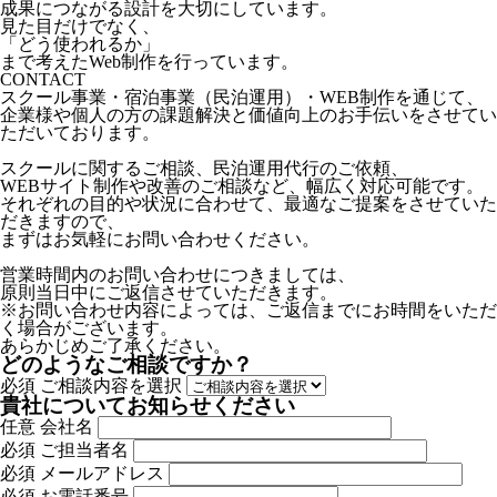
成果につながる設計を大切にしています。
見た目だけでなく、
「どう使われるか」
まで考えたWeb制作を行っています。
CONTACT
スクール事業・宿泊事業（民泊運用）・WEB制作を通じて、
企業様や個人の方の課題解決と価値向上のお手伝いをさせてい
ただいております。
スクールに関するご相談、民泊運用代行のご依頼、
WEBサイト制作や改善のご相談など、幅広く対応可能です。
それぞれの目的や状況に合わせて、最適なご提案をさせていた
だきますので、
まずはお気軽にお問い合わせください。
営業時間内のお問い合わせにつきましては、
原則当日中にご返信させていただきます。
※お問い合わせ内容によっては、ご返信までにお時間をいただ
く場合がございます。
あらかじめご了承ください。
どのようなご相談ですか？
必須
ご相談内容を選択
貴社についてお知らせください
任意
会社名
必須
ご担当者名
必須
メールアドレス
必須
お電話番号