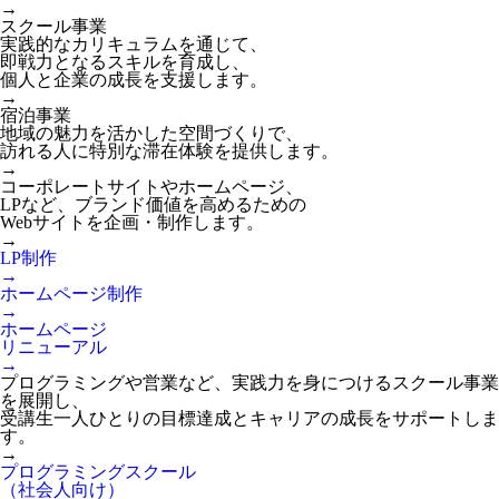
→
スクール事業
実践的なカリキュラムを通じて、
即戦力となるスキルを育成し、
個人と企業の成長を支援します。
→
宿泊事業
地域の魅力を活かした空間づくりで、
訪れる人に特別な滞在体験を提供します。
→
コーポレートサイトやホームページ、
LPなど、ブランド価値を高めるための
Webサイトを企画・制作します。
→
LP制作
→
ホームページ制作
→
ホームページ
リニューアル
→
プログラミングや営業など、実践力を身につけるスクール事業
を展開し、
受講生一人ひとりの目標達成とキャリアの成長をサポートしま
す。
→
プログラミングスクール
（社会人向け）