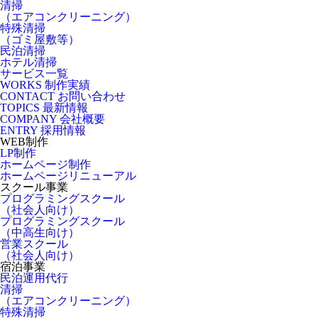
清掃
（エアコンクリーニング）
特殊清掃
（ゴミ屋敷等）
民泊清掃
ホテル清掃
サービス一覧
WORKS
制作実績
CONTACT
お問い合わせ
TOPICS
最新情報
COMPANY
会社概要
ENTRY
採用情報
WEB制作
LP制作
ホームページ制作
ホームページリニューアル
スクール事業
プログラミングスクール
（社会人向け）
プログラミングスクール
（中高生向け）
営業スクール
（社会人向け）
宿泊事業
民泊運用代行
清掃
（エアコンクリーニング）
特殊清掃