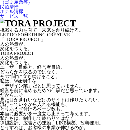
（ゴミ屋敷等）
民泊清掃
ホテル清掃
サービス一覧
挑戦する力を育て、未来を創り続ける。
LET DO SOMETHING CREATIVE
「 TORA PROJECT 」
人の熱量が、
変化をつくる。
TORA PROJECT
人の熱量が、
変化をつくる。
ユーザー目線と、経営者目線。
どちらかを取るのではなく、
その“間”に立ち続けること。
私は、Web制作を
「デザイン業」だとは思っていません。
経営を前に進めるための仕事だと思っています。
だからこそ、
見た目がきれいなだけのサイトは作りたくない。
流行っているから入れる機能も、
とりあえず付けるページ数も、
本当に必要かを一度立ち止まって考えます。
私たちは、制作して終わりではなく、
導線設計、広告との連動、LINE構築、改善運用。
どうすれば、お客様の事業が伸びるのか。