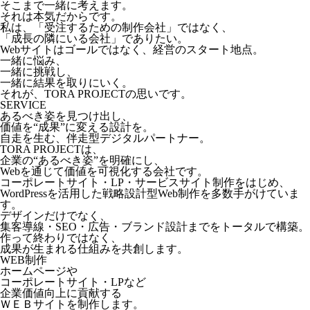
そこまで一緒に考えます。
それは本気だからです。
私は、「受注するための制作会社」ではなく、
「成長の隣にいる会社」でありたい。
Webサイトはゴールではなく、経営のスタート地点。
一緒に悩み、
一緒に挑戦し、
一緒に結果を取りにいく。
それが、TORA PROJECTの思いです。
SERVICE
あるべき姿を見つけ出し、
価値を“成果”に変える設計を。
自走を生む、伴走型デジタルパートナー。
TORA PROJECTは、
企業の“あるべき姿”を明確にし、
Webを通じて価値を可視化する会社です。
コーポレートサイト・LP・サービスサイト制作をはじめ、
WordPressを活用した戦略設計型Web制作を多数手がけていま
す。
デザインだけでなく、
集客導線・SEO・広告・ブランド設計までをトータルで構築。
作って終わりではなく、
成果が生まれる仕組みを共創します。
WEB制作
ホームページや
コーポレートサイト・LPなど
企業価値向上に貢献する
ＷＥＢサイトを制作します。