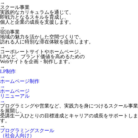
→
スクール事業
実践的なカリキュラムを通じて、
即戦力となるスキルを育成し、
個人と企業の成長を支援します。
→
宿泊事業
地域の魅力を活かした空間づくりで、
訪れる人に特別な滞在体験を提供します。
→
コーポレートサイトやホームページ、
LPなど、ブランド価値を高めるための
Webサイトを企画・制作します。
→
LP制作
→
ホームページ制作
→
ホームページ
リニューアル
→
プログラミングや営業など、実践力を身につけるスクール事業
を展開し、
受講生一人ひとりの目標達成とキャリアの成長をサポートしま
す。
→
プログラミングスクール
（社会人向け）