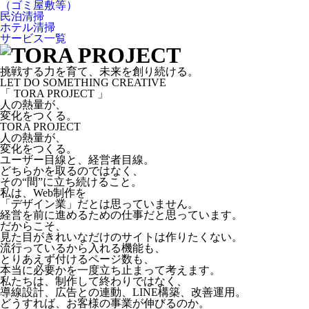
（ゴミ屋敷等）
民泊清掃
ホテル清掃
サービス一覧
挑戦する力を育て、未来を創り続ける。
LET DO SOMETHING CREATIVE
「 TORA PROJECT 」
人の熱量が、
変化をつくる。
TORA PROJECT
人の熱量が、
変化をつくる。
ユーザー目線と、経営者目線。
どちらかを取るのではなく、
その“間”に立ち続けること。
私は、Web制作を
「デザイン業」だとは思っていません。
経営を前に進めるための仕事だと思っています。
だからこそ、
見た目がきれいなだけのサイトは作りたくない。
流行っているから入れる機能も、
とりあえず付けるページ数も、
本当に必要かを一度立ち止まって考えます。
私たちは、制作して終わりではなく、
導線設計、広告との連動、LINE構築、改善運用。
どうすれば、お客様の事業が伸びるのか。