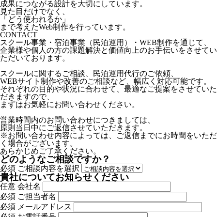
成果につながる設計を大切にしています。
見た目だけでなく、
「どう使われるか」
まで考えたWeb制作を行っています。
CONTACT
スクール事業・宿泊事業（民泊運用）・WEB制作を通じて、
企業様や個人の方の課題解決と価値向上のお手伝いをさせてい
ただいております。
スクールに関するご相談、民泊運用代行のご依頼、
WEBサイト制作や改善のご相談など、幅広く対応可能です。
それぞれの目的や状況に合わせて、最適なご提案をさせていた
だきますので、
まずはお気軽にお問い合わせください。
営業時間内のお問い合わせにつきましては、
原則当日中にご返信させていただきます。
※お問い合わせ内容によっては、ご返信までにお時間をいただ
く場合がございます。
あらかじめご了承ください。
どのようなご相談ですか？
必須
ご相談内容を選択
貴社についてお知らせください
任意
会社名
必須
ご担当者名
必須
メールアドレス
必須
お電話番号