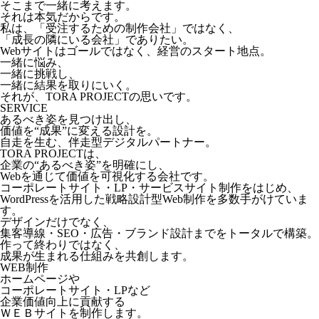
そこまで一緒に考えます。
それは本気だからです。
私は、「受注するための制作会社」ではなく、
「成長の隣にいる会社」でありたい。
Webサイトはゴールではなく、経営のスタート地点。
一緒に悩み、
一緒に挑戦し、
一緒に結果を取りにいく。
それが、TORA PROJECTの思いです。
SERVICE
あるべき姿を見つけ出し、
価値を“成果”に変える設計を。
自走を生む、伴走型デジタルパートナー。
TORA PROJECTは、
企業の“あるべき姿”を明確にし、
Webを通じて価値を可視化する会社です。
コーポレートサイト・LP・サービスサイト制作をはじめ、
WordPressを活用した戦略設計型Web制作を多数手がけていま
す。
デザインだけでなく、
集客導線・SEO・広告・ブランド設計までをトータルで構築。
作って終わりではなく、
成果が生まれる仕組みを共創します。
WEB制作
ホームページや
コーポレートサイト・LPなど
企業価値向上に貢献する
ＷＥＢサイトを制作します。