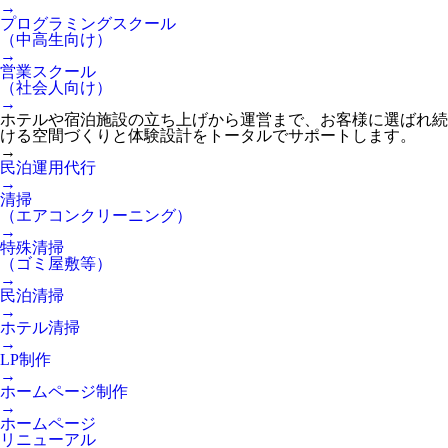
→
プログラミングスクール
（中高生向け）
→
営業スクール
（社会人向け）
→
ホテルや宿泊施設の立ち上げから運営まで、お客様に選ばれ続
ける空間づくりと体験設計をトータルでサポートします。
→
民泊運用代行
→
清掃
（エアコンクリーニング）
→
特殊清掃
（ゴミ屋敷等）
→
民泊清掃
→
ホテル清掃
→
LP制作
→
ホームページ制作
→
ホームページ
リニューアル