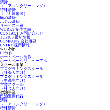
清掃
（エアコンクリーニング）
特殊清掃
（ゴミ屋敷等）
民泊清掃
ホテル清掃
サービス一覧
WORKS
制作実績
CONTACT
お問い合わせ
TOPICS
最新情報
COMPANY
会社概要
ENTRY
採用情報
WEB制作
LP制作
ホームページ制作
ホームページリニューアル
スクール事業
プログラミングスクール
（社会人向け）
プログラミングスクール
（中高生向け）
営業スクール
（社会人向け）
宿泊事業
民泊運用代行
清掃
（エアコンクリーニング）
特殊清掃