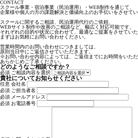
CONTACT
スクール事業・宿泊事業（民泊運用）・WEB制作を通じて、
企業様や個人の方の課題解決と価値向上のお手伝いをさせてい
スクールに関するご相談、民泊運用代行のご依頼、
WEBサイト制作や改善のご相談など、幅広く対応可能です。
それぞれの目的や状況に合わせて、最適なご提案をさせていた
まずはお気軽にお問い合わせください。
営業時間内のお問い合わせにつきましては、
原則当日中にご返信させていただきます。
※お問い合わせ内容によっては、ご返信までにお時間をいただ
あらかじめご了承ください。
どのようなご相談ですか？
必須
ご相談内容を選択
貴社についてお知らせください
任意
会社名
必須
ご担当者名
必須
メールアドレス
必須
お電話番号