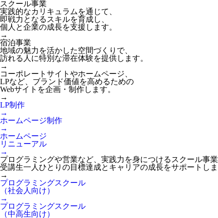
スクール事業
実践的なカリキュラムを通じて、
即戦力となるスキルを育成し、
個人と企業の成長を支援します。
→
宿泊事業
地域の魅力を活かした空間づくりで、
訪れる人に特別な滞在体験を提供します。
→
コーポレートサイトやホームページ、
LPなど、ブランド価値を高めるための
Webサイトを企画・制作します。
→
LP制作
→
ホームページ制作
→
ホームページ
リニューアル
→
プログラミングや営業など、実践力を身につけるスクール事業
受講生一人ひとりの目標達成とキャリアの成長をサポートしま
→
プログラミングスクール
（社会人向け）
→
プログラミングスクール
（中高生向け）