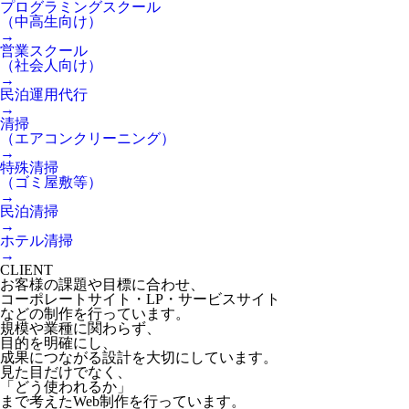
プログラミングスクール
（中高生向け）
→
営業スクール
（社会人向け）
→
民泊運用代行
→
清掃
（エアコンクリーニング）
→
特殊清掃
（ゴミ屋敷等）
→
民泊清掃
→
ホテル清掃
→
CLIENT
お客様の課題や目標に合わせ、
コーポレートサイト・LP・サービスサイト
などの制作を行っています。
規模や業種に関わらず、
目的を明確にし、
成果につながる設計を大切にしています。
見た目だけでなく、
「どう使われるか」
まで考えたWeb制作を行っています。