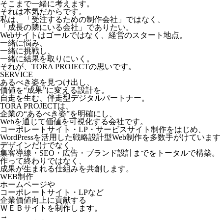
そこまで一緒に考えます。
それは本気だからです。
私は、「受注するための制作会社」ではなく、
「成長の隣にいる会社」でありたい。
Webサイトはゴールではなく、経営のスタート地点。
一緒に悩み、
一緒に挑戦し、
一緒に結果を取りにいく。
それが、TORA PROJECTの思いです。
SERVICE
あるべき姿を見つけ出し、
価値を“成果”に変える設計を。
自走を生む、伴走型デジタルパートナー。
TORA PROJECTは、
企業の“あるべき姿”を明確にし、
Webを通じて価値を可視化する会社です。
コーポレートサイト・LP・サービスサイト制作をはじめ、
WordPressを活用した戦略設計型Web制作を多数手がけていま
デザインだけでなく、
集客導線・SEO・広告・ブランド設計までをトータルで構築。
作って終わりではなく、
成果が生まれる仕組みを共創します。
WEB制作
ホームページや
コーポレートサイト・LPなど
企業価値向上に貢献する
ＷＥＢサイトを制作します。
→