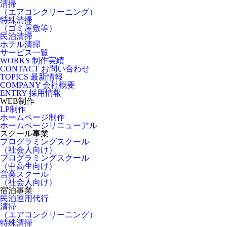
清掃
（エアコンクリーニング）
特殊清掃
（ゴミ屋敷等）
民泊清掃
ホテル清掃
サービス一覧
WORKS
制作実績
CONTACT
お問い合わせ
TOPICS
最新情報
COMPANY
会社概要
ENTRY
採用情報
WEB制作
LP制作
ホームページ制作
ホームページリニューアル
スクール事業
プログラミングスクール
（社会人向け）
プログラミングスクール
（中高生向け）
営業スクール
（社会人向け）
宿泊事業
民泊運用代行
清掃
（エアコンクリーニング）
特殊清掃