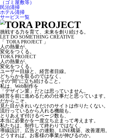
（ゴミ屋敷等）
民泊清掃
ホテル清掃
サービス一覧
挑戦する力を育て、未来を創り続ける。
LET DO SOMETHING CREATIVE
「 TORA PROJECT 」
人の熱量が、
変化をつくる。
TORA PROJECT
人の熱量が、
変化をつくる。
ユーザー目線と、経営者目線。
どちらかを取るのではなく、
その“間”に立ち続けること。
私は、Web制作を
「デザイン業」だとは思っていません。
経営を前に進めるための仕事だと思っています。
だからこそ、
見た目がきれいなだけのサイトは作りたくない。
流行っているから入れる機能も、
とりあえず付けるページ数も、
本当に必要かを一度立ち止まって考えます。
私たちは、制作して終わりではなく、
導線設計、広告との連動、LINE構築、改善運用。
どうすれば、お客様の事業が伸びるのか。