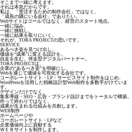
そこまで一緒に考えます。
それは本気だからです。
私は、「受注するための制作会社」ではなく、
「成長の隣にいる会社」でありたい。
Webサイトはゴールではなく、経営のスタート地点。
一緒に悩み、
一緒に挑戦し、
一緒に結果を取りにいく。
それが、TORA PROJECTの思いです。
SERVICE
あるべき姿を見つけ出し、
価値を“成果”に変える設計を。
自走を生む、伴走型デジタルパートナー。
TORA PROJECTは、
企業の“あるべき姿”を明確にし、
Webを通じて価値を可視化する会社です。
コーポレートサイト・LP・サービスサイト制作をはじめ、
WordPressを活用した戦略設計型Web制作を多数手がけていま
す。
デザインだけでなく、
集客導線・SEO・広告・ブランド設計までをトータルで構築。
作って終わりではなく、
成果が生まれる仕組みを共創します。
WEB制作
ホームページや
コーポレートサイト・LPなど
企業価値向上に貢献する
ＷＥＢサイトを制作します。