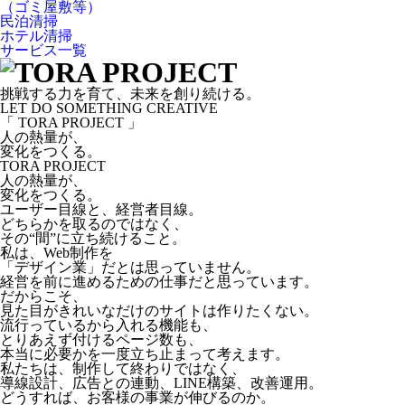
（ゴミ屋敷等）
民泊清掃
ホテル清掃
サービス一覧
挑戦する力を育て、未来を創り続ける。
LET DO SOMETHING CREATIVE
「 TORA PROJECT 」
人の熱量が、
変化をつくる。
TORA PROJECT
人の熱量が、
変化をつくる。
ユーザー目線と、経営者目線。
どちらかを取るのではなく、
その“間”に立ち続けること。
私は、Web制作を
「デザイン業」だとは思っていません。
経営を前に進めるための仕事だと思っています。
だからこそ、
見た目がきれいなだけのサイトは作りたくない。
流行っているから入れる機能も、
とりあえず付けるページ数も、
本当に必要かを一度立ち止まって考えます。
私たちは、制作して終わりではなく、
導線設計、広告との連動、LINE構築、改善運用。
どうすれば、お客様の事業が伸びるのか。