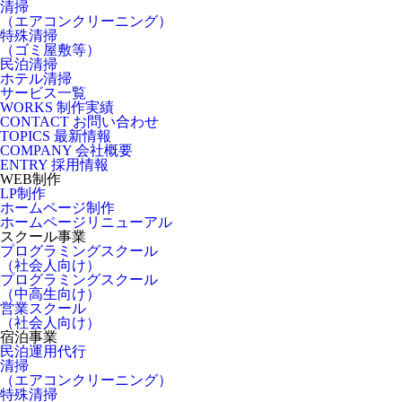
清掃
（エアコンクリーニング）
特殊清掃
（ゴミ屋敷等）
民泊清掃
ホテル清掃
サービス一覧
WORKS
制作実績
CONTACT
お問い合わせ
TOPICS
最新情報
COMPANY
会社概要
ENTRY
採用情報
WEB制作
LP制作
ホームページ制作
ホームページリニューアル
スクール事業
プログラミングスクール
（社会人向け）
プログラミングスクール
（中高生向け）
営業スクール
（社会人向け）
宿泊事業
民泊運用代行
清掃
（エアコンクリーニング）
特殊清掃