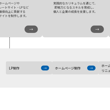
ホームページや
実践的なカリキュラムを通じて、
レートサイト・LPなど
即戦力となるスキルを育成し、
価値向上に貢献する
個人と企業の成長を支援します。
サイトを制作します。
→
→
ホー
LP制作
→
ホームページ制作
→
リニ