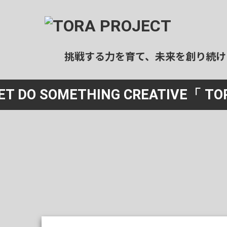
挑戦する力を育て、未来を創り続け
ール事業
宿泊事業
ET DO SOMETHING CREATIVE
「 TO
ログラミングスクール
民泊運用代行
社会人向け）
清掃
ログラミングスクール
（エアコンクリーニング）
中高生向け）
特殊清掃
業スクール
（ゴミ屋敷等）
社会人向け）
民泊清掃
ホテル清掃