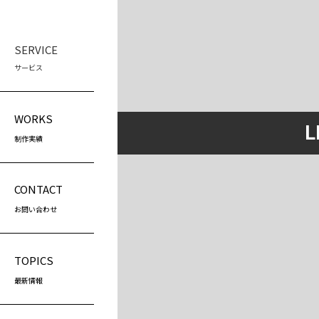
SERVICE
サービス
WEB制作
スク
WORKS
L
LP制作
プ
制作実績
（
ホームページ制作
プ
ホームページリニューアル
（
CONTACT
営
お問い合わせ
（
TOPICS
最新情報