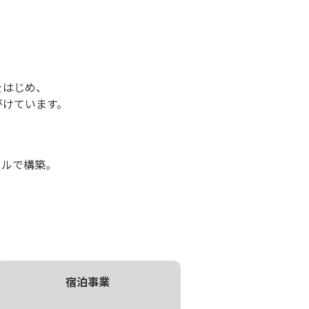
。
をはじめ、
手がけています。
タルで構築。
宿泊事業