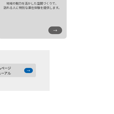
地域の魅力を活かした空間づくりで、
訪れる人に特別な滞在体験を提供します。
→
ムページ
→
ューアル