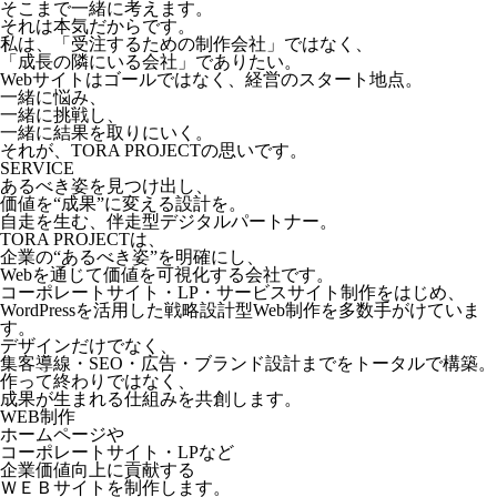
そこまで一緒に考えます。
それは本気だからです。
私は、「受注するための制作会社」ではなく、
「成長の隣にいる会社」でありたい。
Webサイトはゴールではなく、経営のスタート地点。
一緒に悩み、
一緒に挑戦し、
一緒に結果を取りにいく。
それが、TORA PROJECTの思いです。
SERVICE
あるべき姿を見つけ出し、
価値を“成果”に変える設計を。
自走を生む、伴走型デジタルパートナー。
TORA PROJECTは、
企業の“あるべき姿”を明確にし、
Webを通じて価値を可視化する会社です。
コーポレートサイト・LP・サービスサイト制作をはじめ、
WordPressを活用した戦略設計型Web制作を多数手がけていま
す。
デザインだけでなく、
集客導線・SEO・広告・ブランド設計までをトータルで構築。
作って終わりではなく、
成果が生まれる仕組みを共創します。
WEB制作
ホームページや
コーポレートサイト・LPなど
企業価値向上に貢献する
ＷＥＢサイトを制作します。