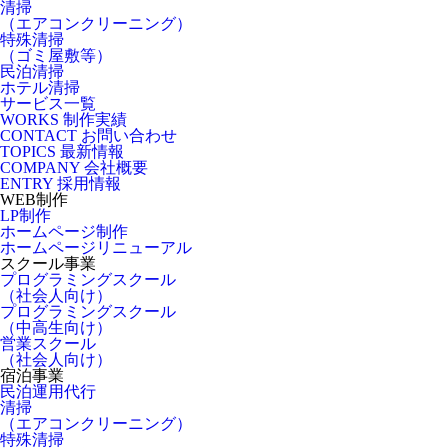
清掃
（エアコンクリーニング）
特殊清掃
（ゴミ屋敷等）
民泊清掃
ホテル清掃
サービス一覧
WORKS
制作実績
CONTACT
お問い合わせ
TOPICS
最新情報
COMPANY
会社概要
ENTRY
採用情報
WEB制作
LP制作
ホームページ制作
ホームページリニューアル
スクール事業
プログラミングスクール
（社会人向け）
プログラミングスクール
（中高生向け）
営業スクール
（社会人向け）
宿泊事業
民泊運用代行
清掃
（エアコンクリーニング）
特殊清掃