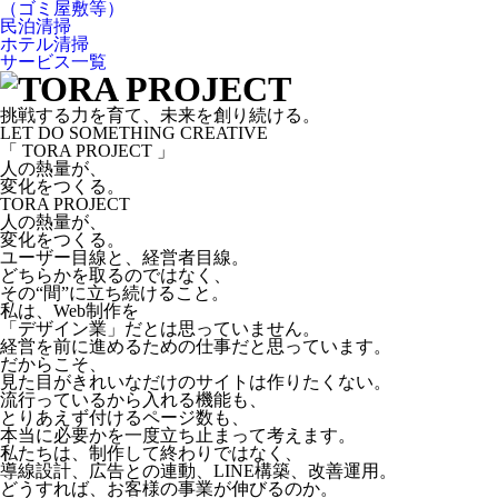
（ゴミ屋敷等）
民泊清掃
ホテル清掃
サービス一覧
挑戦する力を育て、未来を創り続ける。
LET DO SOMETHING CREATIVE
「 TORA PROJECT 」
人の熱量が、
変化をつくる。
TORA PROJECT
人の熱量が、
変化をつくる。
ユーザー目線と、経営者目線。
どちらかを取るのではなく、
その“間”に立ち続けること。
私は、Web制作を
「デザイン業」だとは思っていません。
経営を前に進めるための仕事だと思っています。
だからこそ、
見た目がきれいなだけのサイトは作りたくない。
流行っているから入れる機能も、
とりあえず付けるページ数も、
本当に必要かを一度立ち止まって考えます。
私たちは、制作して終わりではなく、
導線設計、広告との連動、LINE構築、改善運用。
どうすれば、お客様の事業が伸びるのか。