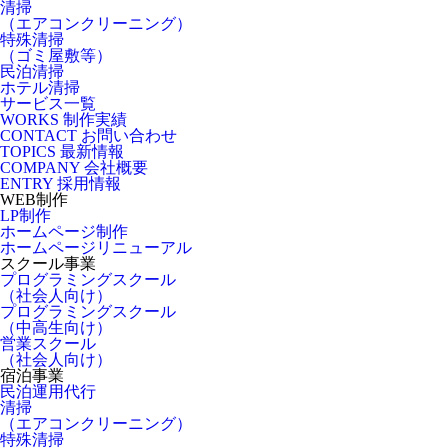
清掃
（エアコンクリーニング）
特殊清掃
（ゴミ屋敷等）
民泊清掃
ホテル清掃
サービス一覧
WORKS
制作実績
CONTACT
お問い合わせ
TOPICS
最新情報
COMPANY
会社概要
ENTRY
採用情報
WEB制作
LP制作
ホームページ制作
ホームページリニューアル
スクール事業
プログラミングスクール
（社会人向け）
プログラミングスクール
（中高生向け）
営業スクール
（社会人向け）
宿泊事業
民泊運用代行
清掃
（エアコンクリーニング）
特殊清掃