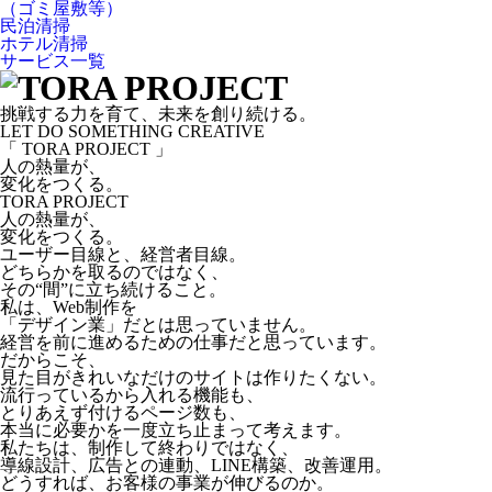
（ゴミ屋敷等）
民泊清掃
ホテル清掃
サービス一覧
挑戦する力を育て、未来を創り続ける。
LET DO SOMETHING CREATIVE
「 TORA PROJECT 」
人の熱量が、
変化をつくる。
TORA PROJECT
人の熱量が、
変化をつくる。
ユーザー目線と、経営者目線。
どちらかを取るのではなく、
その“間”に立ち続けること。
私は、Web制作を
「デザイン業」だとは思っていません。
経営を前に進めるための仕事だと思っています。
だからこそ、
見た目がきれいなだけのサイトは作りたくない。
流行っているから入れる機能も、
とりあえず付けるページ数も、
本当に必要かを一度立ち止まって考えます。
私たちは、制作して終わりではなく、
導線設計、広告との連動、LINE構築、改善運用。
どうすれば、お客様の事業が伸びるのか。