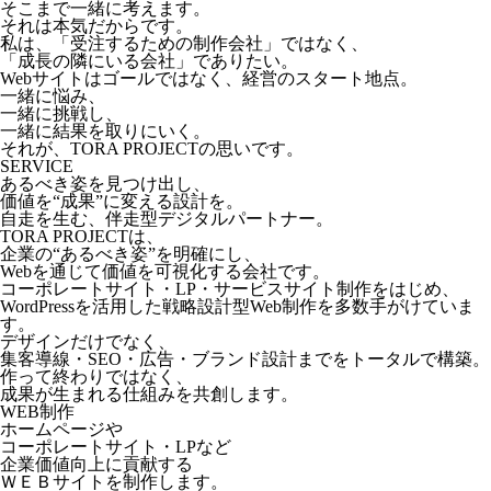
そこまで一緒に考えます。
それは本気だからです。
私は、「受注するための制作会社」ではなく、
「成長の隣にいる会社」でありたい。
Webサイトはゴールではなく、経営のスタート地点。
一緒に悩み、
一緒に挑戦し、
一緒に結果を取りにいく。
それが、TORA PROJECTの思いです。
SERVICE
あるべき姿を見つけ出し、
価値を“成果”に変える設計を。
自走を生む、伴走型デジタルパートナー。
TORA PROJECTは、
企業の“あるべき姿”を明確にし、
Webを通じて価値を可視化する会社です。
コーポレートサイト・LP・サービスサイト制作をはじめ、
WordPressを活用した戦略設計型Web制作を多数手がけていま
す。
デザインだけでなく、
集客導線・SEO・広告・ブランド設計までをトータルで構築。
作って終わりではなく、
成果が生まれる仕組みを共創します。
WEB制作
ホームページや
コーポレートサイト・LPなど
企業価値向上に貢献する
ＷＥＢサイトを制作します。