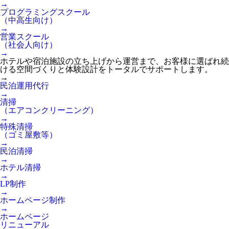
→
プログラミングスクール
（中高生向け）
→
営業スクール
（社会人向け）
→
ホテルや宿泊施設の立ち上げから運営まで、お客様に選ばれ続
ける空間づくりと体験設計をトータルでサポートします。
→
民泊運用代行
→
清掃
（エアコンクリーニング）
→
特殊清掃
（ゴミ屋敷等）
→
民泊清掃
→
ホテル清掃
→
LP制作
→
ホームページ制作
→
ホームページ
リニューアル