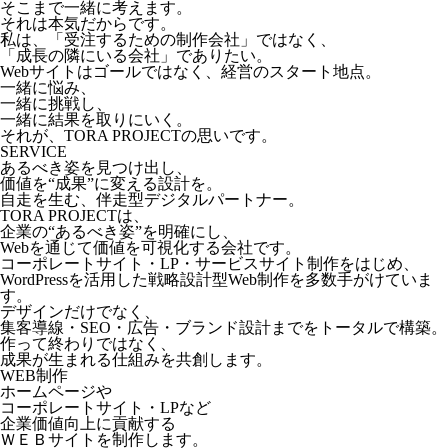
そこまで一緒に考えます。
それは本気だからです。
私は、「受注するための制作会社」ではなく、
「成長の隣にいる会社」でありたい。
Webサイトはゴールではなく、経営のスタート地点。
一緒に悩み、
一緒に挑戦し、
一緒に結果を取りにいく。
それが、TORA PROJECTの思いです。
SERVICE
あるべき姿を見つけ出し、
価値を“成果”に変える設計を。
自走を生む、伴走型デジタルパートナー。
TORA PROJECTは、
企業の“あるべき姿”を明確にし、
Webを通じて価値を可視化する会社です。
コーポレートサイト・LP・サービスサイト制作をはじめ、
WordPressを活用した戦略設計型Web制作を多数手がけていま
す。
デザインだけでなく、
集客導線・SEO・広告・ブランド設計までをトータルで構築。
作って終わりではなく、
成果が生まれる仕組みを共創します。
WEB制作
ホームページや
コーポレートサイト・LPなど
企業価値向上に貢献する
ＷＥＢサイトを制作します。