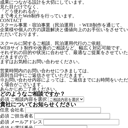
成果につながる設計を大切にしています。
見た目だけでなく、
「どう使われるか」
まで考えたWeb制作を行っています。
CONTACT
スクール事業・宿泊事業（民泊運用）・WEB制作を通じて、
企業様や個人の方の課題解決と価値向上のお手伝いをさせてい
ただいております。
スクールに関するご相談、民泊運用代行のご依頼、
WEBサイト制作や改善のご相談など、幅広く対応可能です。
それぞれの目的や状況に合わせて、最適なご提案をさせていた
だきますので、
まずはお気軽にお問い合わせください。
営業時間内のお問い合わせにつきましては、
原則当日中にご返信させていただきます。
※お問い合わせ内容によっては、ご返信までにお時間をいただ
く場合がございます。
あらかじめご了承ください。
どのようなご相談ですか？
必須
ご相談内容を選択
貴社についてお知らせください
任意
会社名
必須
ご担当者名
必須
メールアドレス
必須
お電話番号