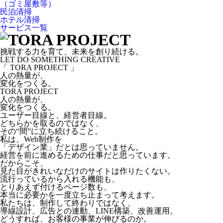
（ゴミ屋敷等）
民泊清掃
ホテル清掃
サービス一覧
挑戦する力を育て、未来を創り続ける。
LET DO SOMETHING CREATIVE
「 TORA PROJECT 」
人の熱量が、
変化をつくる。
TORA PROJECT
人の熱量が、
変化をつくる。
ユーザー目線と、経営者目線。
どちらかを取るのではなく、
その“間”に立ち続けること。
私は、Web制作を
「デザイン業」だとは思っていません。
経営を前に進めるための仕事だと思っています。
だからこそ、
見た目がきれいなだけのサイトは作りたくない。
流行っているから入れる機能も、
とりあえず付けるページ数も、
本当に必要かを一度立ち止まって考えます。
私たちは、制作して終わりではなく、
導線設計、広告との連動、LINE構築、改善運用。
どうすれば、お客様の事業が伸びるのか。