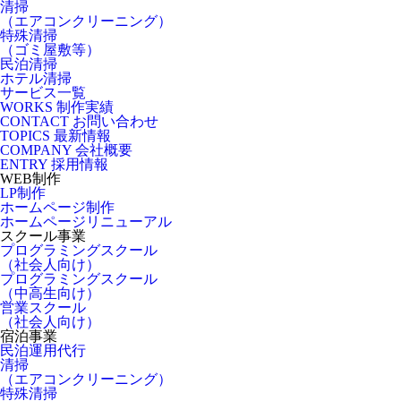
清掃
（エアコンクリーニング）
特殊清掃
（ゴミ屋敷等）
民泊清掃
ホテル清掃
サービス一覧
WORKS
制作実績
CONTACT
お問い合わせ
TOPICS
最新情報
COMPANY
会社概要
ENTRY
採用情報
WEB制作
LP制作
ホームページ制作
ホームページリニューアル
スクール事業
プログラミングスクール
（社会人向け）
プログラミングスクール
（中高生向け）
営業スクール
（社会人向け）
宿泊事業
民泊運用代行
清掃
（エアコンクリーニング）
特殊清掃