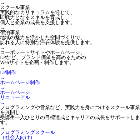
→
スクール事業
実践的なカリキュラムを通じて、
即戦力となるスキルを育成し、
個人と企業の成長を支援します。
→
宿泊事業
地域の魅力を活かした空間づくりで、
訪れる人に特別な滞在体験を提供します。
→
コーポレートサイトやホームページ、
LPなど、ブランド価値を高めるための
Webサイトを企画・制作します。
→
LP制作
→
ホームページ制作
→
ホームページ
リニューアル
→
プログラミングや営業など、実践力を身につけるスクール事業
を展開し、
受講生一人ひとりの目標達成とキャリアの成長をサポートしま
す。
→
プログラミングスクール
（社会人向け）