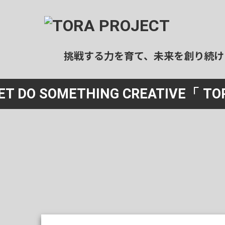
挑戦する力を育て、未来を創り続け
ール事業
宿泊事業
ET DO SOMETHING CREATIVE
「 TO
ログラミングスクール
民泊運用代行
社会人向け）
清掃
ログラミングスクール
（エアコンクリーニング）
中高生向け）
特殊清掃
業スクール
（ゴミ屋敷等）
社会人向け）
民泊清掃
ホテル清掃