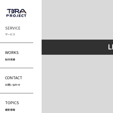
SERVICE
サービス
WEB制作
スク
L
LP制作
プ
（
WORKS
ホームページ制作
プ
制作実績
ホームページリニューアル
（
営
（
CONTACT
お問い合わせ
TOPICS
最新情報