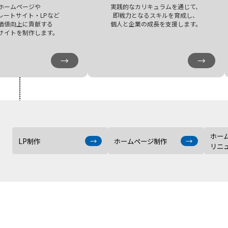
ホームページや
実践的なカリキュラムを通じて、
レートサイト・LPなど
即戦力となるスキルを育成し、
価値向上に貢献する
個人と企業の成長を支援します。
サイトを制作します。
→
→
ホー
LP制作
→
ホームページ制作
→
リニ