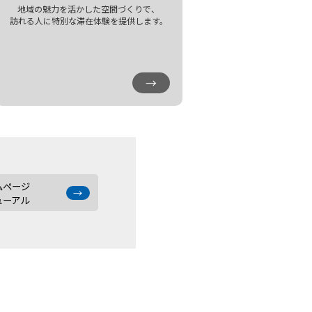
地域の魅力を活かした空間づくりで、
訪れる人に特別な滞在体験を提供します。
→
ムページ
→
ューアル