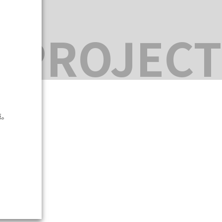
。
 PROJECT
点。