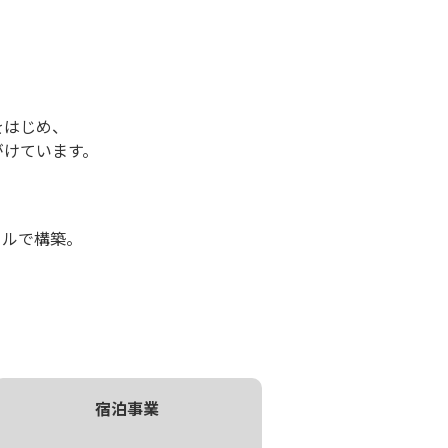
。
をはじめ、
手がけています。
タルで構築。
宿泊事業